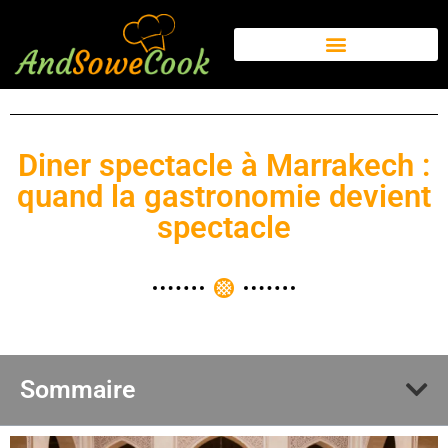
Diner spectacle à Marrakech :
quand la gastronomie devient
spectacle
Sommaire