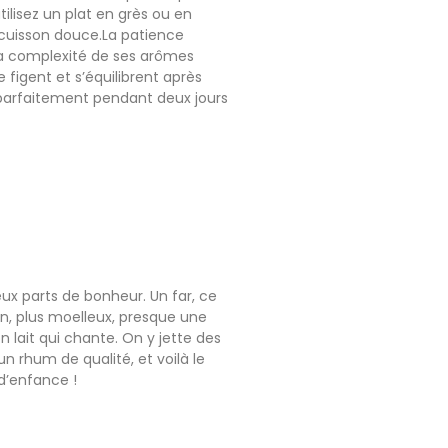
tilisez un plat en grès ou en
 cuisson douce.La patience
e la complexité de ses arômes
 figent et s’équilibrent après
 parfaitement pendant deux jours
eux parts de bonheur. Un far, ce
lan, plus moelleux, presque une
on lait qui chante. On y jette des
n rhum de qualité, et voilà le
 d’enfance !