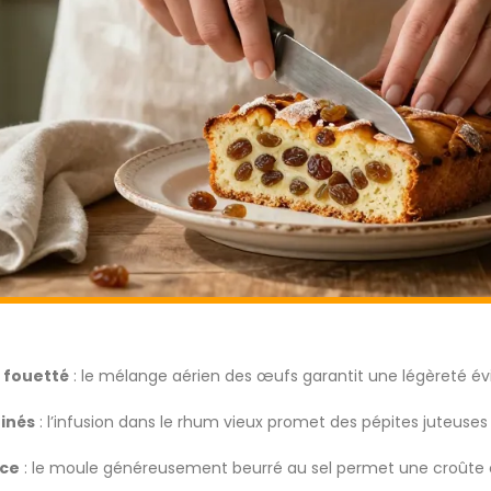
n fouetté
: le mélange aérien des œufs garantit une légèreté év
rinés
: l’infusion dans le rhum vieux promet des pépites juteuse
uce
: le moule généreusement beurré au sel permet une croûte