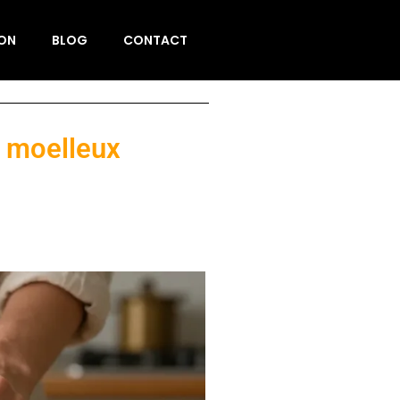
ION
BLOG
CONTACT
t moelleux