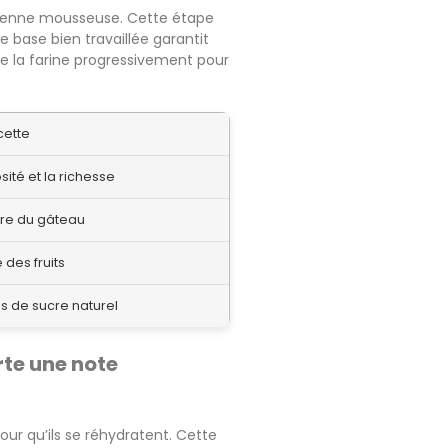
evienne mousseuse. Cette étape
e base bien travaillée garantit
te la farine progressivement pour
ecette
sité et la richesse
ure du gâteau
é des fruits
s de sucre naturel
te une note
our qu’ils se réhydratent. Cette