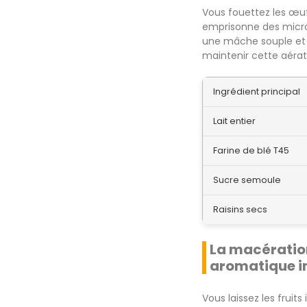
Vous fouettez les œuf
emprisonne des microbu
une mâche souple et u
maintenir cette aérati
Ingrédient principal
Lait entier
Farine de blé T45
Sucre semoule
Raisins secs
La macération
aromatique i
Vous laissez les fruit