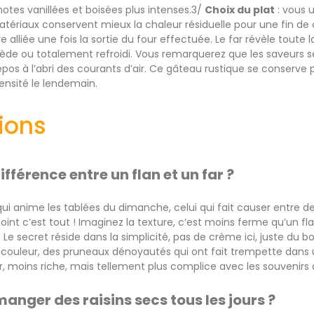
otes vanillées et boisées plus intenses.3/
Choix du plat
: vous u
ériaux conservent mieux la chaleur résiduelle pour une fin de
e alliée une fois la sortie du four effectuée. Le far révèle tout
tiède ou totalement refroidi. Vous remarquerez que les saveurs se
pos à l’abri des courants d’air. Ce gâteau rustique se conserve
nsité le lendemain.
tions
différence entre un flan et un far ?
qui anime les tablées du dimanche, celui qui fait causer entre d
point c’est tout ! Imaginez la texture, c’est moins ferme qu’un f
. Le secret réside dans la simplicité, pas de crème ici, juste du b
a couleur, des pruneaux dénoyautés qui ont fait trempette dans u
ger, moins riche, mais tellement plus complice avec les souvenirs
manger des raisins secs tous les jours ?