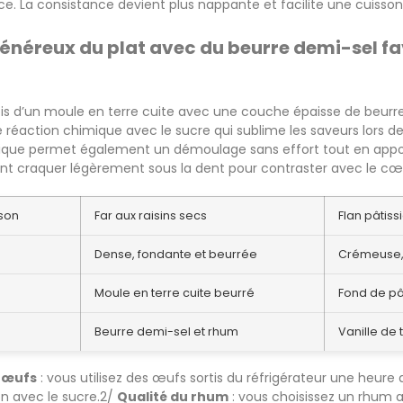
ce. La consistance devient plus nappante et facilite une cuisso
énéreux du plat avec du beurre demi-sel fa
ois d’un moule en terre cuite avec une couche épaisse de beur
 réaction chimique avec le sucre qui sublime les saveurs lors de 
ique permet également un démoulage sans effort tout en appor
ent craquer légèrement sous la dent pour contraster avec le cœ
son
Far aux raisins secs
Flan pâtiss
Dense, fondante et beurrée
Crémeuse, 
Moule en terre cuite beurré
Fond de pât
Beurre demi-sel et rhum
Vanille de
 œufs
: vous utilisez des œufs sortis du réfrigérateur une heure
ion avec le sucre.2/
Qualité du rhum
: vous choisissez un rhum am