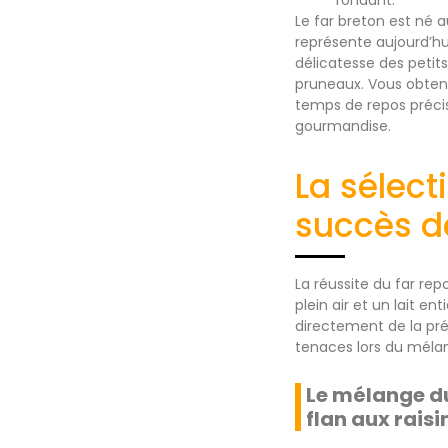
Le far breton est né 
représente aujourd’hu
délicatesse des petit
pruneaux. Vous obtene
temps de repos précis.
gourmandise.
La sélec
succès d
La réussite du far rep
plein air et un lait e
directement de la pré
tenaces lors du méla
Le mélange du
flan aux raisi