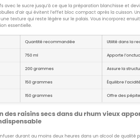
s avec le sucre jusqu’à ce que la préparation blanchisse et d
lles d’air qui évitent l’effet bloc compact après la cuisson. Un
ne texture qui reste légère sur le palais. Vous incorporez ensui
on essentielle.
Quantité recommandée
Utilité dans la r
750 ml
Apporte l’onctuo
200 grammes
Assure la struct
150 grammes
Équilibre l’acidit
150 grammes
Offre des pépite
 des raisins secs dans du rhum vieux appor
ndispensable
s infuser durant au moins deux heures dans un alcool de qualité p