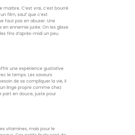
e marbre. C’est vrai, c’est bourré
 un film, sauf que c’est
 ne faut pas en abuser. Une
ce en ennemie jurée. On les glisse
les fins d’après-midi un peu
offrir une expérience gustative
vec le temps. Les saveurs
soin de se compliquer la vie, il
d’un linge propre comme chez
 part en douce, juste pour
es vitamines, mais pour le
neaux. Ces petits fruits sont de