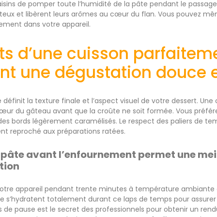
sins de pomper toute l’humidité de la pâte pendant le passage 
eux et libèrent leurs arômes au cœur du flan. Vous pouvez mêm
ement dans votre appareil.
ts d’une cuisson parfaitem
nt une dégustation douce 
définit la texture finale et l’aspect visuel de votre dessert. Un
cœur du gâteau avant que la croûte ne soit formée. Vous préfér
des bords légèrement caramélisés. Le respect des paliers de tem
t reproché aux préparations ratées.
a pâte avant l’enfournement permet une me
tion
votre appareil pendant trente minutes à température ambiante av
ne s’hydratent totalement durant ce laps de temps pour assurer un
 de pause est le secret des professionnels pour obtenir un rendu 