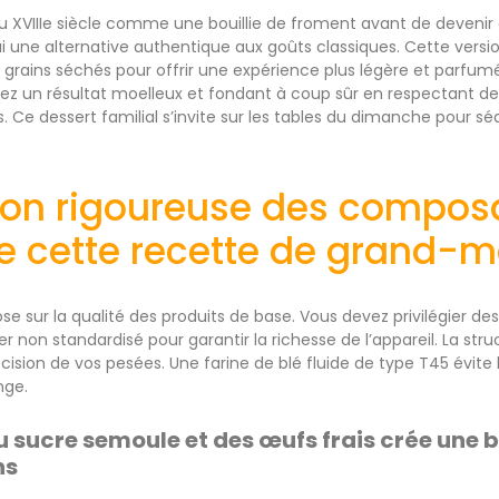
au XVIIIe siècle comme une bouillie de froment avant de devenir 
i une alternative authentique aux goûts classiques. Cette version
s grains séchés pour offrir une expérience plus légère et parfu
z un résultat moelleux et fondant à coup sûr en respectant des
 Ce dessert familial s’invite sur les tables du dimanche pour séd
tion rigoureuse des composa
e cette recette de grand-m
ose sur la qualité des produits de base. Vous devez privilégier 
ntier non standardisé pour garantir la richesse de l’appareil. La s
cision de vos pesées. Une farine de blé fluide de type T45 évit
nge.
 sucre semoule et des œufs frais crée une b
ns