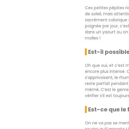
Ces petites pépites ri
de soleil, mais attent
sacrément calorique ce
poignée par jour, c’es
dans un yaourt ou on 
molles !
Est-il possibl
Oh que oui, et c’est m
encore plus intense. 
s’apprivoisent, le rhu
reste parfait pendan
mémé. C’est le genre
vérifier s’il est toujours
Est-ce que le 
On ne va pas se menti
sourire qu’il apporte 