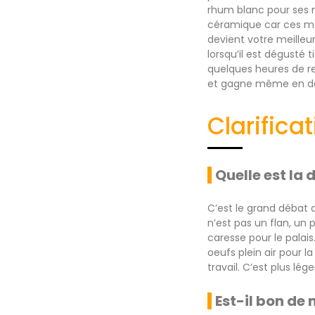
rhum blanc pour ses n
céramique car ces mat
devient votre meilleur
lorsqu’il est dégusté 
quelques heures de re
et gagne même en de
Clarifica
Quelle est la 
C’est le grand débat 
n’est pas un flan, un 
caresse pour le palais
oeufs plein air pour l
travail. C’est plus lé
Est-il bon de 