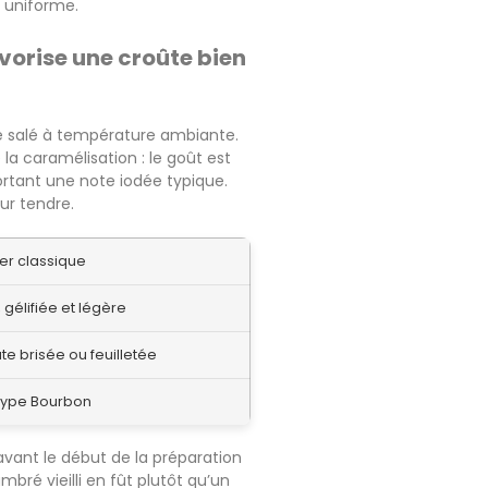
n uniforme.
vorise une croûte bien
re salé à température ambiante.
la caramélisation : le goût est
tant une note iodée typique.
ur tendre.
ier classique
gélifiée et légère
e brisée ou feuilletée
 type Bourbon
 avant le début de la préparation
bré vieilli en fût plutôt qu’un