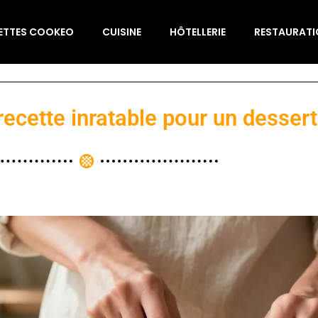
ETTES COOKEO
CUISINE
HÔTELLERIE
RESTAURAT
a recette inratable pour un desser