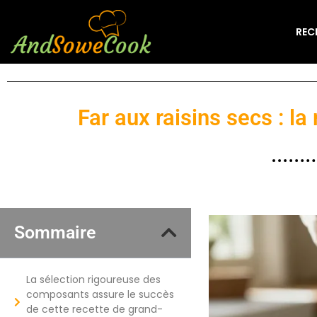
REC
Far aux raisins secs : l
Sommaire
La sélection rigoureuse des
composants assure le succès
de cette recette de grand-