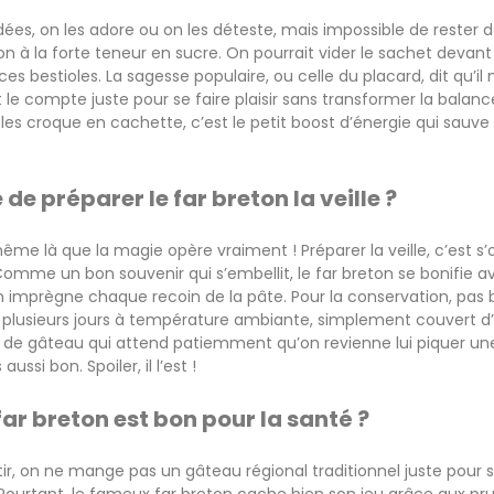
dées, on les adore ou on les déteste, mais impossible de rester d
ion à la forte teneur en sucre. On pourrait vider le sachet devant
s bestioles. La sagesse populaire, ou celle du placard, dit qu’il
t le compte juste pour se faire plaisir sans transformer la balan
les croque en cachette, c’est le petit boost d’énergie qui sauve 
e de préparer le far breton la veille ?
ême là que la magie opère vraiment ! Préparer la veille, c’est s’
Comme un bon souvenir qui s’embellit, le far breton se bonifie a
m imprègne chaque recoin de la pâte. Pour la conservation, pas be
t plusieurs jours à température ambiante, simplement couvert 
 de gâteau qui attend patiemment qu’on revienne lui piquer une
 aussi bon. Spoiler, il l’est !
far breton est bon pour la santé ?
r, on ne mange pas un gâteau régional traditionnel juste pour s
! Pourtant, le fameux far breton cache bien son jeu grâce aux pru