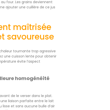
au four. Les grains deviennent
e ajouter une cuillère de ce jus
ent maîtrisée
et savoureuse
e chaleur tournante trop agressive
ez une cuisson lente pour obtenir
pérature évite l’aspect
illeure homogénéité
ant de le verser dans le plat.
e liaison parfaite entre le lait
lisse et sans aucune bulle d’air