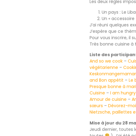
Les deux règles impos
Un pays : Le Lib
Un « accessoire 
J’ai réuni quelques 
J’espère que ce thème
Pour vous inscrire, il
Très bonne cuisine à 
Liste des participant
And so we cook
–
Cui
végétarienne
–
Cooki
Keskonmangemaman
and Bon appétit
–
Le 
Presque bonne à mari
Cuisine
–
I am hungry
Amour de cuisine
–
A
sœurs
–
Dévorez-moi
Nietzsche, paillettes 
Mise à jour du 28 mar
Jeudi dernier, toutes 
toutes
). J’ai été 