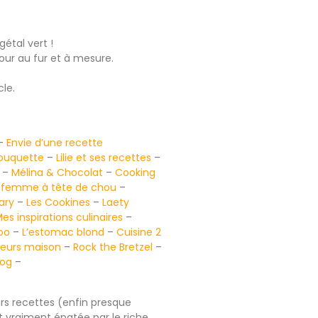
étal vert !
jour au fur et à mesure.
cle.
–
Envie d’une recette
uquette
–
Lilie et ses recettes
–
–
Mélina & Chocolat
–
Cooking
 femme à tête de chou
–
ary
–
Les Cookines
–
Laety
es inspirations culinaires
–
oo
–
L’estomac blond
–
Cuisine 2
eurs maison
–
Rock the Bretzel
–
log
–
eurs recettes (enfin presque
et vraiment épatée par le riche