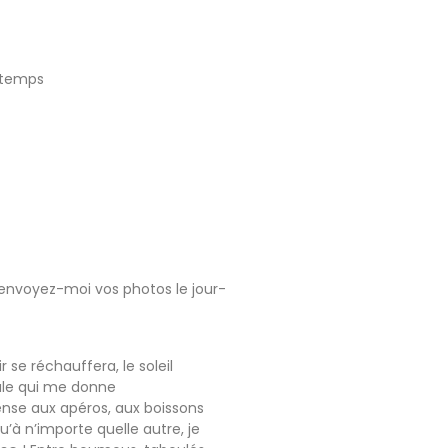
intemps
 envoyez-moi vos photos le jour-
r se réchauffera, le soleil
ule qui me donne
ense aux apéros, aux boissons
u’à n’importe quelle autre, je