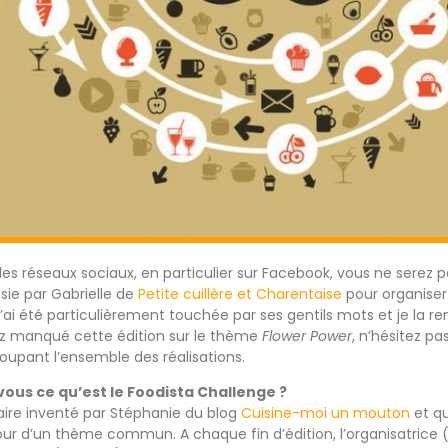
les réseaux sociaux, en particulier sur Facebook, vous ne serez 
isie par Gabrielle de
Petite cuillère et Charentaise
pour organiser
J’ai été particulièrement touchée par ses gentils mots et je la r
ez manqué cette édition sur le thème
Flower Power
, n’hésitez pas
oupant l’ensemble des réalisations.
vous ce qu’est le Foodista Challenge ?
linaire inventé par Stéphanie du blog
Cuisine-moi un mouton
et qu
ur d’un thème commun. A chaque fin d’édition, l’organisatrice (o