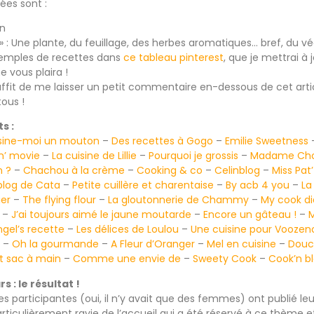
ées sont :
an
» : Une plante, du feuillage, des herbes aromatiques… bref, du vég
exemples de recettes dans
ce tableau pinterest
, que je mettrai à 
 vous plaira !
 suffit de me laisser un petit commentaire en-dessous de cet arti
tous !
s :
sine-moi un mouton
–
Des recettes à Gogo
–
Emilie Sweetness
n’ movie
–
La cuisine de Lillie
–
Pourquoi je grossis
–
Madame Cho
 ?
–
Chachou à la crème
–
Cooking & co
–
Celinblog
–
Miss Pat’
blog de Cata
–
Petite cuillère et charentaise
–
By acb 4 you
–
La
er
–
The flying flour
–
La gloutonnerie de Chammy
–
My cook di
–
J’ai toujours aimé le jaune moutarde
–
Encore un gâteau !
–
M
ngel’s recette
–
Les délices de Loulou
–
Une cuisine pour Voozen
–
Oh la gourmande
–
A Fleur d’Oranger
–
Mel en cuisine
–
Douc
et sac à main
–
Comme une envie de
–
Sweety Cook
–
Cook’n b
s : le résultat !
les participantes (oui, il n’y avait que des femmes) ont publié l
particulièrement ravie de l’accueil qui a été réservé à ce thème 