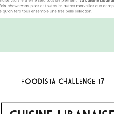
banaise. Alors le thème sera tout simplement :
La Cuisine Libana
fels, chawarmas, pitas et toutes les autres merveilles que compor
ûre qu’on fera tous ensemble une très belle sélection.