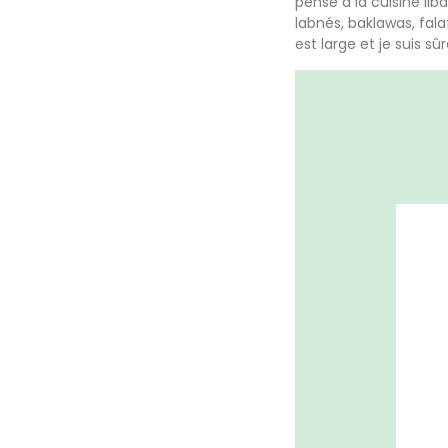
pense à la cuisine li
labnés, baklawas, fala
est large et je suis s