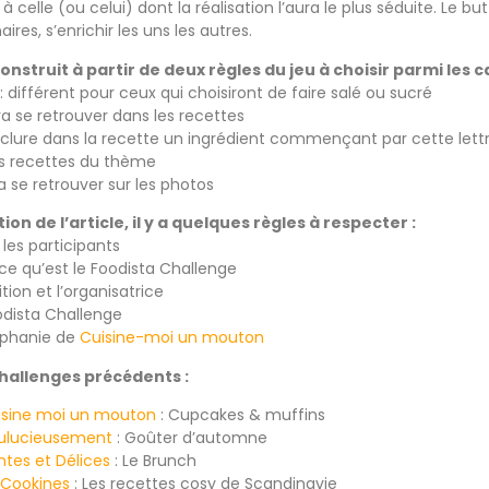
s à celle (ou celui) dont la réalisation l’aura le plus séduite. Le 
res, s’enrichir les uns les autres.
onstruit à partir de deux règles du jeu à choisir parmi les 
 différent pour ceux qui choisiront de faire salé ou sucré
ra se retrouver dans les recettes
 inclure dans la recette un ingrédient commençant par cette lett
 les recettes du thème
ra se retrouver sur les photos
tion de l’article, il y a quelques règles à respecter :
s les participants
ce qu’est le Foodista Challenge
tion et l’organisatrice
oodista Challenge
téphanie de
Cuisine-moi un mouton
Challenges précédents :
isine moi un mouton
: Cupcakes & muffins
ulucieusement
: Goûter d’automne
tes et Délices
: Le Brunch
 Cookines
: Les recettes cosy de Scandinavie