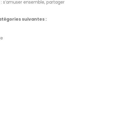
but : s’amuser ensemble, partager
catégories suivantes :
re