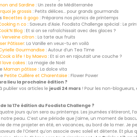
mon and Sardine
: Un zeste de Méditerranée
rquoi je grossis
: Petits délices… pour grands gourmands
es
Recettes à gogo
: Préparons nos picnics de printemps
Cooking n co
: Saveurs d’Asie. Foodista Challenge spécial : Le pr
Cook’N Blog
: Et si on se rafraîchissait avec des glaces ?
e
Verveine citron
: La tarte aux fruits
sser Pâtisser
: La Vanille en veux-tu en voilà
Cyrielle Gourmandise
: Autour d’un Tea Time
Cook a life ! by Maeva
: Et si on en rajoutait une couche ?
e
I love cakes
: La magie de Noël
de
Maman pâtisse
: La dolce vita
 de
Petite Cuillère et Charentaise
: Flower Power
ra lieu la prochaine édition ?
 publier vos articles le
jeudi 24 mars
! Pour les non-blogueurs,
 de la 17e édition du Foodista Challenge ?
uatre jours qu’on sera au printemps. Les journées s’étireront, l’ai
otre peau. C’est une période que j’aime, un moment de basc
e de me projeter en été, en vacances, au bord de la mer. Je p
saveurs de l’Orient qu’on associe avec soleil et détente. Et plus q