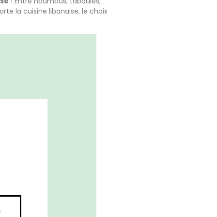
ise
! Entre houmous, taboulés,
te la cuisine libanaise, le choix