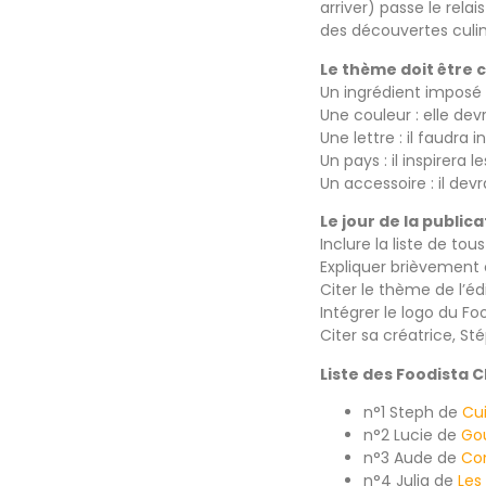
arriver) passe le relai
des découvertes culinai
Le thème doit être c
Un ingrédient imposé :
Une couleur : elle dev
Une lettre : il faudra
Un pays : il inspirera
Un accessoire : il dev
Le jour de la publica
Inclure la liste de tou
Expliquer brièvement 
Citer le thème de l’édi
Intégrer le logo du F
Citer sa créatrice, S
Liste des Foodista 
n°1 Steph de
Cu
n°2 Lucie de
Go
n°3 Aude de
Con
n°4 Julia de
Les