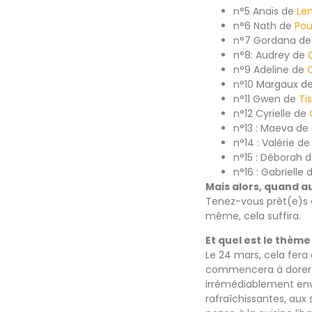
n°5 Anaïs de
Le
n°6 Nath de
Pou
n°7 Gordana d
n°8: Audrey de
n°9 Adeline de
n°10 Margaux d
n°11 Gwen de
Ti
n°12 Cyrielle de
n°13 : Maeva de
n°14 : Valérie d
n°15 : Déborah 
n°16 : Gabrielle
Mais alors, quand au
Tenez-vous prêt(e)s à
même, cela suffira.
Et quel est le thème
Le 24 mars, cela fera q
commencera à dorer n
irrémédiablement envi
rafraîchissantes, aux 