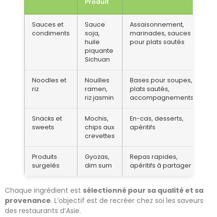
Produit
Sauces et
Sauce
Assaisonnement,
condiments
soja,
marinades, sauces
huile
pour plats sautés
piquante
Sichuan
Noodles et
Nouilles
Bases pour soupes,
riz
ramen,
plats sautés,
riz jasmin
accompagnements
Snacks et
Mochis,
En-cas, desserts,
sweets
chips aux
apéritifs
crevettes
Produits
Gyozas,
Repas rapides,
surgelés
dim sum
apéritifs à partager
Chaque ingrédient est
sélectionné pour sa qualité et sa
provenance
. L’objectif est de recréer chez soi les saveurs
des restaurants d’Asie.