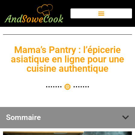
Mama’s Pantry : l’épicerie
asiatique en ligne pour une
cuisine authentique
Sommaire