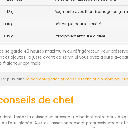
≈ 12 g
Augmente avec thon, fromage ou grai
≈ 10 g
Bénéfique pour la satiété
≈ 12 g
Principalement huile d’olive
ade se garde 48 heures maximum au réfrigérateur. Pour préserver
nt et ajoutez-la juste avant de servir. Si vous avez ajouté av
e fraîcheur optimale.
ler plus loin :
Salade courgettes grillées : la technique simple pour 
conseils de chef
 tient, testez la cuisson en pressant un haricot entre deux doigt
 l’eau glacée. Ajustez l’assaisonnement progressivement et pri