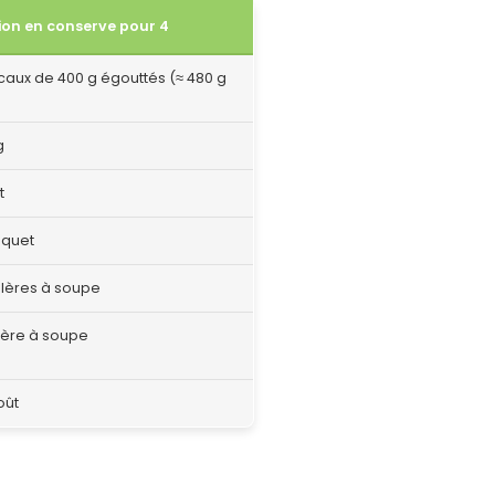
ion en conserve pour 4
caux de 400 g égouttés (≈ 480 g
g
t
uquet
illères à soupe
llère à soupe
oût