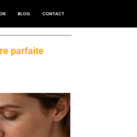
ION
BLOG
CONTACT
re parfaite