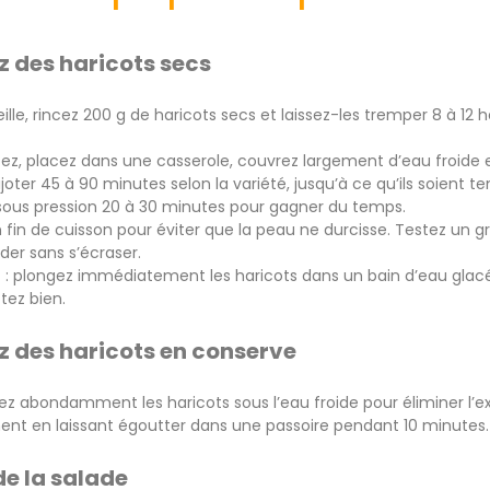
ez des haricots secs
ille, rincez 200 g de haricots secs et laissez-les tremper 8 à 1
ez, placez dans une casserole, couvrez largement d’eau froide et
ijoter 45 à 90 minutes selon la variété, jusqu’à ce qu’ils soient
 sous pression 20 à 30 minutes pour gagner du temps.
n fin de cuisson pour éviter que la peau ne durcisse. Testez un g
céder sans s’écraser.
 : plongez immédiatement les haricots dans un bain d’eau glacée 
ttez bien.
ez des haricots en conserve
ez abondamment les haricots sous l’eau froide pour éliminer l’ex
nt en laissant égoutter dans une passoire pendant 10 minutes.
e la salade