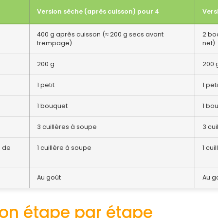
Version sèche (après cuisson) pour 4
Vers
400 g après cuisson (≈ 200 g secs avant
2 bo
trempage)
net)
200 g
200 
1 petit
1 peti
1 bouquet
1 bo
3 cuillères à soupe
3 cu
s de
1 cuillère à soupe
1 cui
Au goût
Au g
ion étape par étape