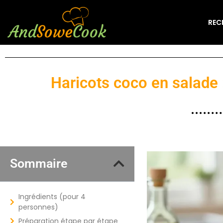
REC
Haricots coco en salade :
Sommaire
Ingrédients (pour 4
personnes)
Préparation étape par étape