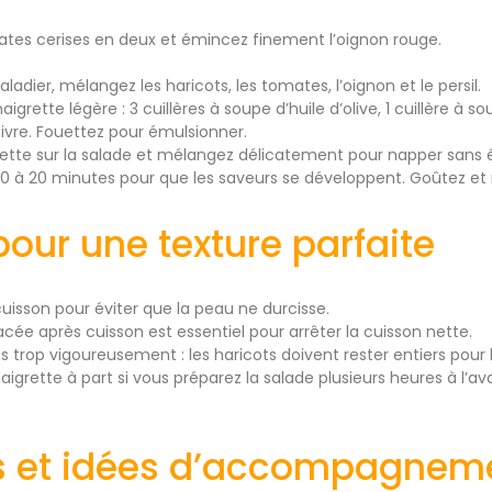
tes cerises en deux et émincez finement l’oignon rouge.
ladier, mélangez les haricots, les tomates, l’oignon et le persil.
igrette légère : 3 cuillères à soupe d’huile d’olive, 1 cuillère à s
poivre. Fouettez pour émulsionner.
rette sur la salade et mélangez délicatement pour napper sans é
10 à 20 minutes pour que les saveurs se développent. Goûtez et 
our une texture parfaite
cuisson pour éviter que la peau ne durcisse.
acée après cuisson est essentiel pour arrêter la cuisson nette.
trop vigoureusement : les haricots doivent rester entiers pour l
aigrette à part si vous préparez la salade plusieurs heures à l’
s et idées d’accompagnem