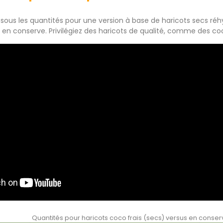
sous les quantités pour une version à base de haricots secs réh
 en conserve. Privilégiez des haricots de qualité, comme des coc
Quantités pour haricots coco frais (secs) versus en conser