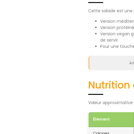
Cette salade est une 
Version méditerr
Version protéin
Version vegan g
de servir.
Pour une touche
Ar
Nutrition
Valeur approximative p
Élément
Calories