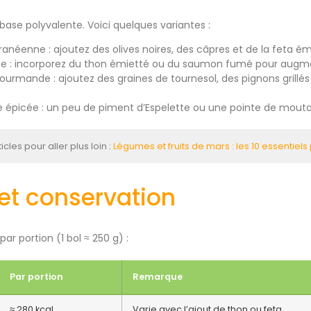
base polyvalente. Voici quelques variantes :
anéenne : ajoutez des olives noires, des câpres et de la feta ém
ée : incorporez du thon émietté ou du saumon fumé pour augmen
ourmande : ajoutez des graines de tournesol, des pignons grillés
 épicée : un peu de piment d’Espelette ou une pointe de moutar
ticles pour aller plus loin :
Légumes et fruits de mars : les 10 essentiel
 et conservation
ar portion (1 bol ≈ 250 g) :
Par portion
Remarque
≈ 280 kcal
Varie avec l’ajout de thon ou feta