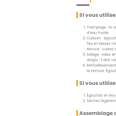
Si vous utilis
Trempage : la ve
d’eau froide.
Cuisson : égoutt
feu et laissez m
Astuce : cuisez
Salage : salez e
doigts : il doit 
Refroidissement
la texture. Égou
Si vous utilis
Égouttez et rinc
Séchez légèreme
Assemblage d