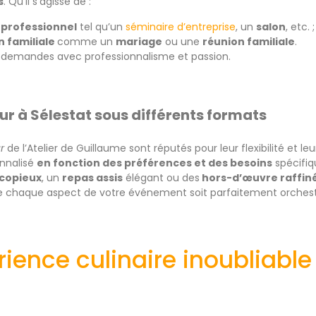
s
. Qu’il s’agisse de :
professionnel
tel qu’un
séminaire d’entreprise
, un
salon
, etc. ;
n familiale
comme un
mariage
ou une
réunion familiale
.
s demandes avec professionnalisme et passion.
eur à Sélestat sous différents formats
ur
de l’Atelier de Guillaume sont réputés pour leur flexibilité et l
nnalisé
en fonction des préférences et des besoins
spécifiq
 copieux
, un
repas assis
élégant ou des
hors-d’œuvre raffin
que chaque aspect de votre événement soit parfaitement orchest
ience culinaire inoubliable