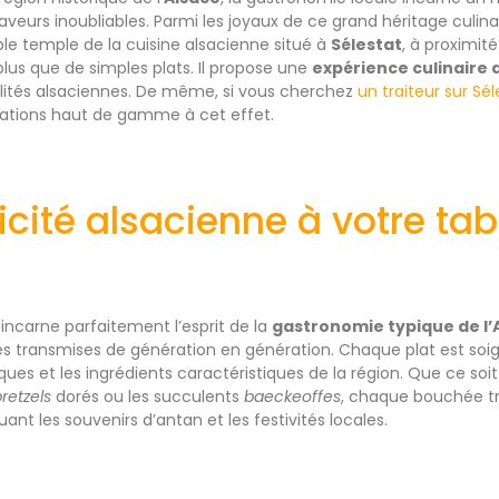
aveurs inoubliables. Parmi les joyaux de ce grand héritage culinair
able temple de la cuisine alsacienne situé à
Sélestat
, à proximit
us que de simples plats. Il propose une
expérience culinaire
alités alsaciennes. De même, si vous cherchez
un traiteur sur Sél
tations haut de gamme à cet effet.
icité alsacienne à votre tab
 incarne parfaitement l’esprit de la
gastronomie typique de l’
les transmises de génération en génération. Chaque plat est s
ques et les ingrédients caractéristiques de la région. Que ce so
retzels
dorés ou les succulents
baeckeoffes
, chaque bouchée t
ant les souvenirs d’antan et les festivités locales.