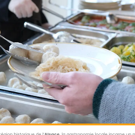
égion historique de l’
Alsace
, la gastronomie locale incarne un m