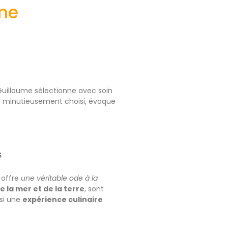
ume
e Guillaume sélectionne avec soin
, minutieusement choisi, évoque
s
 offre
une véritable ode à la
 la mer et de la terre
, sont
si une
expérience culinaire