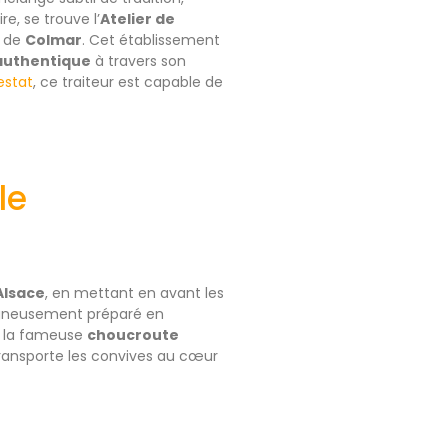
e, se trouve l’
Atelier de
é de
Colmar
. Cet établissement
 authentique
à travers son
estat
, ce traiteur est capable de
le
Alsace
, en mettant en avant les
oigneusement préparé en
it la fameuse
choucroute
ransporte les convives au cœur