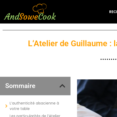
REC
L’Atelier de Guillaume : 
Sommaire
L’authenticité alsacienne à
votre table
Les particularités de l’Atelier