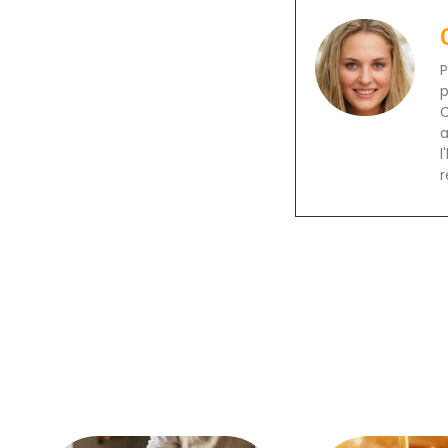
P
p
C
a
l
r