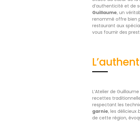
d’authenticité et de s
Guillaume
, un vérit
renommé offre bien pl
restaurant aux spéci
vous fournir des pres
L’authent
L’Atelier de Guillaume
recettes traditionnel
respectant les techni
garnie
, les délicieux
b
de cette région, évoqu