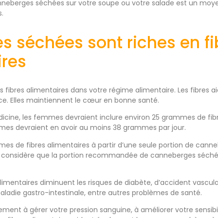
nneberges séchées sur votre soupe ou votre salade est un moye
s.
les séchées sont riches en f
ires
s fibres alimentaires dans votre régime alimentaire. Les fibres 
cace. Elles maintiennent le cœur en bonne santé.
Medicine, les femmes devraient inclure environ 25 grammes de fib
mes devraient en avoir au moins 38 grammes par jour.
s de fibres alimentaires à partir d’une seule portion de cann
on considère que la portion recommandée de canneberges séchées
alimentaires diminuent les risques de diabète, d’accident vascul
ladie gastro-intestinale, entre autres problèmes de santé.
ement à gérer votre pression sanguine, à améliorer votre sensibilit