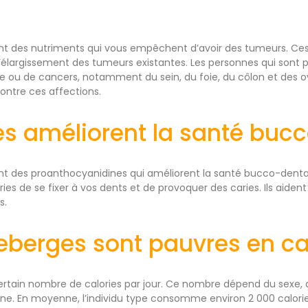
ent des nutriments qui vous empêchent d’avoir des tumeurs. Ce
l’élargissement des tumeurs existantes. Les personnes qui sont p
e ou de cancers, notamment du sein, du foie, du côlon et des o
ontre ces affections.
les améliorent la santé buc
ent des proanthocyanidines qui améliorent la santé bucco-denta
es de se fixer à vos dents et de provoquer des caries. Ils aiden
s.
eberges sont pauvres en ca
certain nombre de calories par jour. Ce nombre dépend du sexe, d
ne. En moyenne, l’individu type consomme environ 2 000 calories