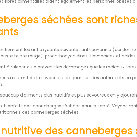
Les fibres alimentaires aident également les personnes obèses à 
eberges séchées sont riche
ants
contiennent les antioxydants suivants : anthocyanine (qui don
obuste teinte rouge), proanthocyanidines, flavonoïdes et acides
nt à ralentir ou à prévenir les dommages que les radicaux libres
es ajoutent de la saveur, du croquant et des nutriments au pai
s.
aucoup d’aliments plus nutritifs et plus savoureux en y ajout
aux bienfaits des canneberges séchées pour la santé. Voyons mai
tritionnels des canneberges séchées.
r nutritive des canneberges