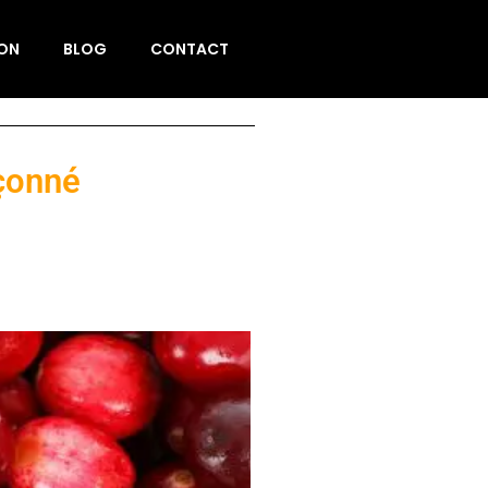
ION
BLOG
CONTACT
pçonné