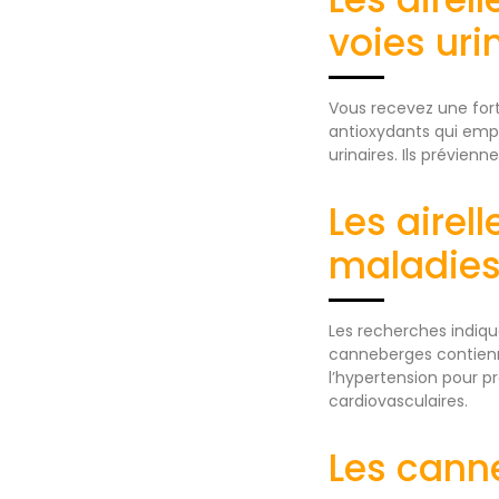
voies uri
Vous recevez une for
antioxydants qui empê
urinaires. Ils prévienn
Les airel
maladies
Les recherches indiqu
canneberges contienne
l’hypertension pour p
cardiovasculaires.
Les cann