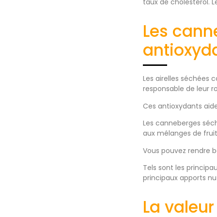
taux de cholestérol. 
Les cann
antioxyd
Les airelles séchées 
responsable de leur r
Ces antioxydants aide
Les canneberges séché
aux mélanges de fruit
Vous pouvez rendre be
Tels sont les princip
principaux apports nu
La valeu