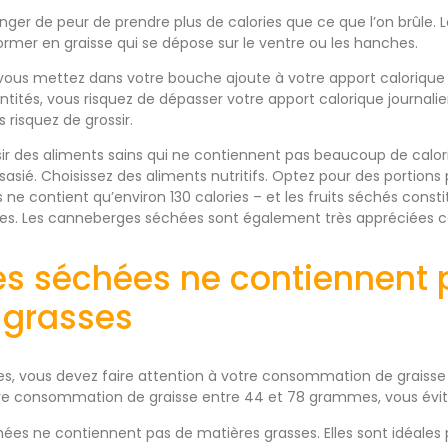
nger de peur de prendre plus de calories que ce que l’on brûle. Le
rmer en graisse qui se dépose sur le ventre ou les hanches.
ous mettez dans votre bouche ajoute à votre apport calorique q
tités, vous risquez de dépasser votre apport calorique journa
 risquez de grossir.
isir des aliments sains qui ne contiennent pas beaucoup de calo
ssasié. Choisissez des aliments nutritifs. Optez pour des portions 
e contient qu’environ 130 calories – et les fruits séchés con
des. Les canneberges séchées sont également très appréciées 
les séchées ne contiennent
 grasses
stes, vous devez faire attention à votre consommation de graisse
tre consommation de graisse entre 44 et 78 grammes, vous évit
es ne contiennent pas de matières grasses. Elles sont idéales