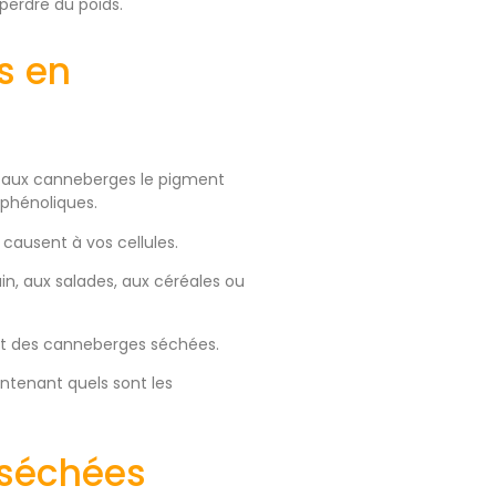
perdre du poids.
s en
ne aux canneberges le pigment
 phénoliques.
 causent à vos cellules.
n, aux salades, aux céréales ou
ant des canneberges séchées.
ntenant quels sont les
 séchées