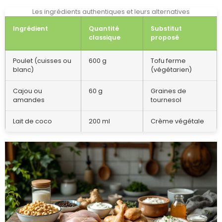
Les ingrédients authentiques et leurs alternatives
Ingrédient
Quantité
Substitut
classique
proposé
Poulet (cuisses ou
600 g
Tofu ferme
blanc)
(végétarien)
Cajou ou
60 g
Graines de
amandes
tournesol
Lait de coco
200 ml
Crème végétale