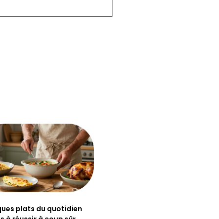
ues plats du quotidien
es à réussir à coup sûr