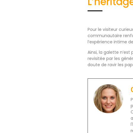
L’héritag
Pour le visiteur curie
communautaire renf
l’expérience intime d
Ainsi, la galette n’e
revisitée par les gén
doute de ravir les pa
P
p
C
a
l
r