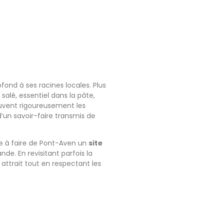
ond à ses racines locales. Plus
 salé, essentiel dans la pâte,
ouvent rigoureusement les
d’un savoir-faire transmis de
bue à faire de Pont-Aven un
site
de. En revisitant parfois la
attrait tout en respectant les