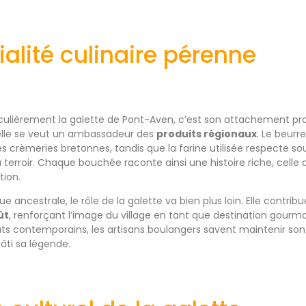
alité culinaire pérenne
iculièrement la galette de Pont-Aven, c’est son attachement prof
 elle se veut un ambassadeur des
produits régionaux
. Le beurre
es crèmeries bretonnes, tandis que la farine utilisée respecte s
u terroir. Chaque bouchée raconte ainsi une histoire riche, celle 
tion.
e ancestrale, le rôle de la galette va bien plus loin. Elle contri
ût
, renforçant l’image du village en tant que destination gourman
ts contemporains, les artisans boulangers savent maintenir son 
âti sa légende.