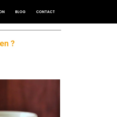
ION
BLOG
CONTACT
en ?