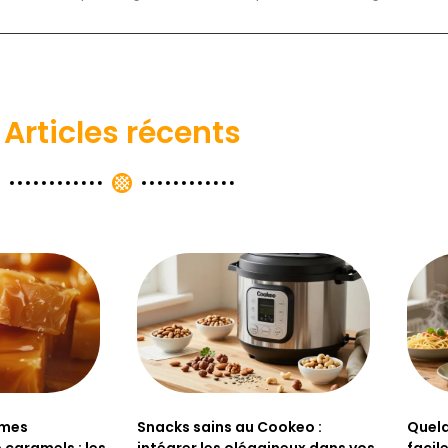
Articles récents
ômes
Snacks sains au Cookeo :
Quelq
 caramels : les
intégrer les oléagineux dans vos
facil