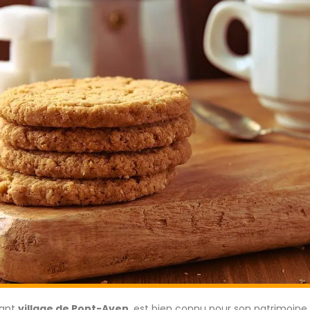
mant
village de Pont-Aven
, est bien connu pour son patrimoine 