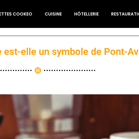
ETTES COOKEO
CUISINE
HÔTELLERIE
RESTAURAT
e est-elle un symbole de Pont-Av