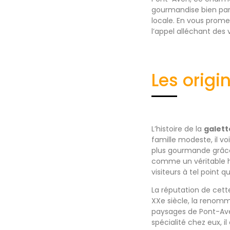
gourmandise bien part
locale. En vous promen
l’appel alléchant des 
Les origi
L’histoire de la
galett
famille modeste, il vo
plus gourmande grâce
comme un véritable hé
visiteurs à tel point 
La réputation de cett
XXe siècle, la reno
paysages de Pont-Ave
spécialité chez eux, il