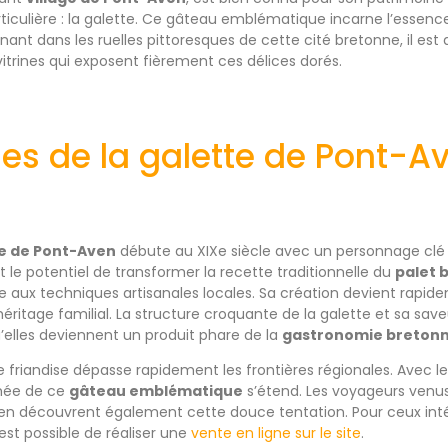
iculière : la galette. Ce gâteau emblématique incarne l’essenc
ant dans les ruelles pittoresques de cette cité bretonne, il est
vitrines qui exposent fièrement ces délices dorés.
nes de la galette de Pont-A
e de Pont-Aven
débute au XIXe siècle avec un personnage clé :
it le potentiel de transformer la recette traditionnelle du
palet 
 aux techniques artisanales locales. Sa création devient rapid
ritage familial. La structure croquante de la galette et sa sav
qu’elles deviennent un produit phare de la
gastronomie breton
e friandise dépasse rapidement les frontières régionales. Avec l
mmée de ce
gâteau emblématique
s’étend. Les voyageurs venu
n découvrent également cette douce tentation. Pour ceux inté
 est possible de réaliser une
vente en ligne sur le site
.