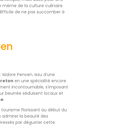
e même de la culture culinaire
 difficile de ne pas succomber à
ven
 Isidore Penven. Issu d’une
breton
en une spécialité encore
ement incontournable, s’imposant
eur beurrée séduisent locaux et
ne
.
e tourisme florissant au début du
s admirer la beauté des
ressés par déguster cette