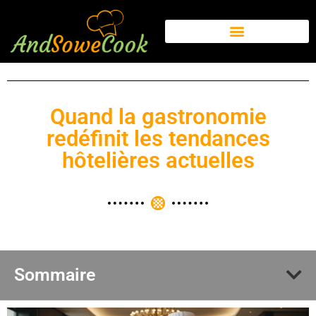
Quand la gastronomie
redéfinit les tendances
hôtelières actuelles
Sommaire