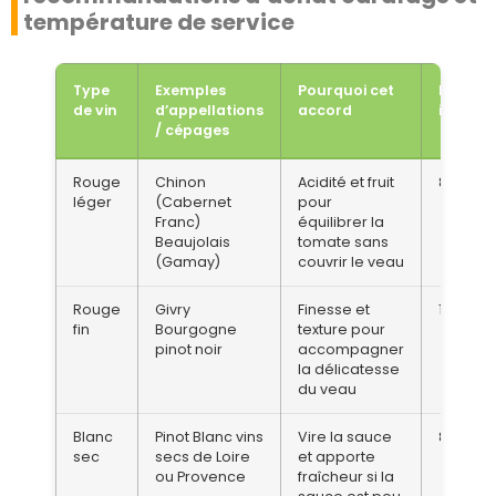
température de service
Type
Exemples
Pourquoi cet
Prix
de vin
d’appellations
accord
indicati
/ cépages
Rouge
Chinon
Acidité et fruit
8–20 €
léger
(Cabernet
pour
Franc)
équilibrer la
Beaujolais
tomate sans
(Gamay)
couvrir le veau
Rouge
Givry
Finesse et
15–35 €
fin
Bourgogne
texture pour
pinot noir
accompagner
la délicatesse
du veau
Blanc
Pinot Blanc vins
Vire la sauce
8–25 €
sec
secs de Loire
et apporte
ou Provence
fraîcheur si la