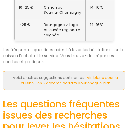
10–25 €
Chinon ou
14–16°C
1
Saumur‑Champigny
> 25 €
Bourgogne village
14–16°C
2
ou cuvée régionale
m
soignée
Les fréquentes questions aident à lever les hésitations sur la
cuisson l’achat et le service. Vous trouvez des réponses
courtes et pratiques.
Voici d’autres suggestions pertinentes :
Vin blanc pour la
cuisine : les 5 accords parfaits pour chaque plat
Les questions fréquentes
issues des recherches
pour lever les hésitations