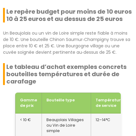
Le repère budget pour moins de 10 euros
10 à 25 euros et au dessus de 25 euros
Un Beaujolais ou un vin de Loire simple reste fiable à moins
de 10 €. Une bouteille Chinon Saumur‑Champigny trouve sa
place entre 10 € et 25 €. Une Bourgogne village ou une
cuvée soignée devient pertinente au‑dessus de 25 €.
Le tableau d’achat exemples concrets
bouteilles températures et durée de
carafage
Gamme
Bouteille type
Température
C
de prix
de service
r
< 10 €
Beaujolais Villages
12–14°C
0
ou Vin de Loire
simple