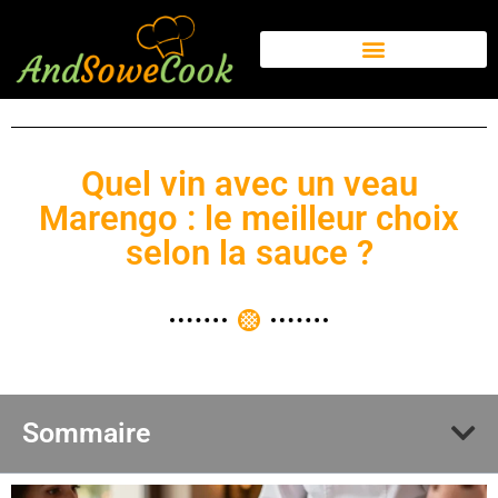
Quel vin avec un veau
Marengo : le meilleur choix
selon la sauce ?
Sommaire