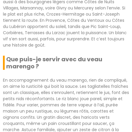
aussi à des bourgognes légers comme Côtes de Nuits
Villages, Marsannay, voire Givry ou Mercurey selon l’envie. Si
le plat est plus riche, Crozes-Hermitage ou Saint-Joseph
tiennent la route. En Provence, Côtes du Ventoux ou Côtes
du Lubéron apportent du soleil, tandis que Pic Saint-Loup,
Corbières, Terrasses du Larzac jouent la puissance. Un blanc
vif s’en sort aussi, parfois, pour surprendre. Et c’est toujours
une histoire de goût.
Que puis-je servir avec du veau
marengo ?
En accompagnement du veau marengo, rien de compliqué,
on aime la rusticité qui boit la sauce. Les tagliatelles fraîches
sont un classique, elles s’enroulent, retiennent le jus, font des
petits nids réconfortants. Le riz blanc joue pareil, simple et
fidèle. Pour varier, pommes de terre vapeur à l’ail, purée
maison un peu rustique, ou légumes rôtis, carottes et
oignons confits. Un gratin discret, des haricots verts
croquants, même un pain croustillant pour saucer, ça
marche. Astuce familiale, ajouter un zeste de citron à la