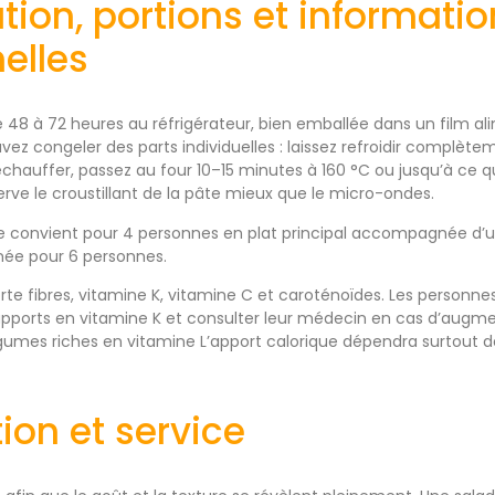
ion, portions et informatio
nelles
 48 à 72 heures au réfrigérateur, bien emballée dans un film al
ez congeler des parts individuelles : laissez refroidir complèt
réchauffer, passez au four 10–15 minutes à 160 °C ou jusqu’à ce q
ve le croustillant de la pâte mieux que le micro-ondes.
he convient pour 4 personnes en plat principal accompagnée d’u
nnée pour 6 personnes.
porte fibres, vitamine K, vitamine C et caroténoïdes. Les person
apports en vitamine K et consulter leur médecin en cas d’augm
mes riches en vitamine L’apport calorique dépendra surtout d
ion et service