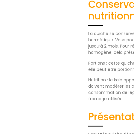
Conservat
nutrition
La quiche se conserve
hermétique. Vous pouv
jusqu’à 2 mois. Pour 
homogène; cela préser
Portions : cette quic
elle peut être portio
Nutrition : le kale ap
doivent modérer les 
consommation de légu
fromage utilisée.
Présentat