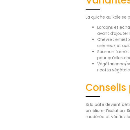
Variantes
La quiche au kale se 
Lardons et échal
avant d’ajouter 
Chèvre : émiett
crémeux et acid
Saumon fumé : a
pour qu’elles c
Végétarienne/sa
ricotta végétal
Conseils
Si la pâte devient d
améliorer l’isolation.
modérée et vérifiez l