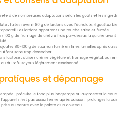
 et conseils d’adaptation
prête à de nombreuses adaptations selon les goûts et les ingrédie
ote : faites revenir 80 g de lardons avec l’échalote, égouttez bi
l’appareil. Les lardons apportent une touche salée et fumée.
ez 100 g de fromage de chèvre frais par-dessus la quiche avant
ulé.
joutez 80–100 g de saumon fumé en fines lamelles après cuiss
hauffent sans trop dessécher.
ns lactose : utilisez crème végétale et fromage végétal, ou re
e ou du tofu soyeux légèrement assaisonné.
 pratiques et dépannage
étrempée : précuire le fond plus longtemps ou augmenter la co
 Si l’appareil n’est pas assez ferme après cuisson : prolongez la c
a prise au centre avec la pointe d’un couteau.