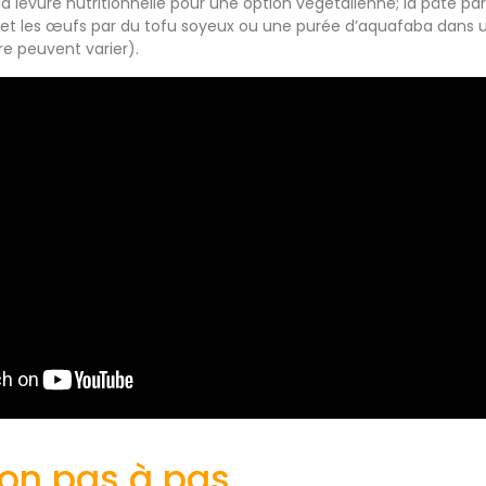
a levure nutritionnelle pour une option végétalienne; la pâte pa
; et les œufs par du tofu soyeux ou une purée d’aquafaba dans 
re peuvent varier).
ion pas à pas