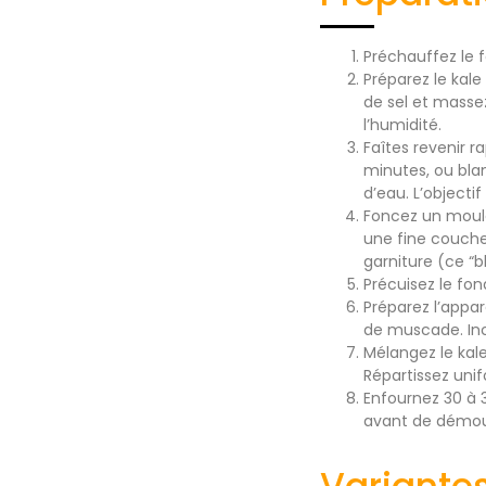
Préchauffez le f
Préparez le kale
de sel et massez
l’humidité.
Faîtes revenir r
minutes, ou blan
d’eau. L’objectif
Foncez un moule
une fine couche
garniture (ce “b
Précuisez le fon
Préparez l’appar
de muscade. In
Mélangez le kale
Répartissez un
Enfournez 30 à 3
avant de démoul