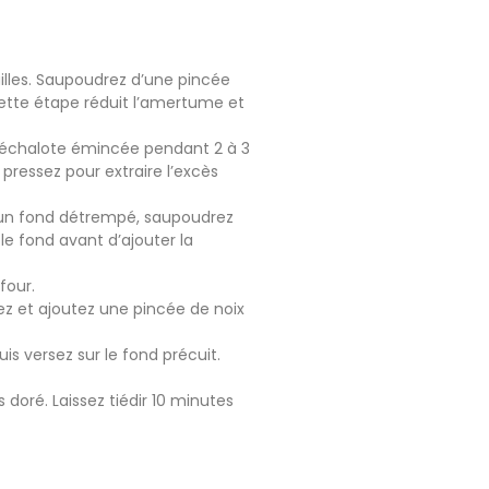
uilles. Saupoudrez d’une pincée
. Cette étape réduit l’amertume et
t l’échalote émincée pendant 2 à 3
pressez pour extraire l’excès
r un fond détrempé, saupoudrez
e fond avant d’ajouter la
four.
ez et ajoutez une pincée de noix
uis versez sur le fond précuit.
s doré. Laissez tiédir 10 minutes