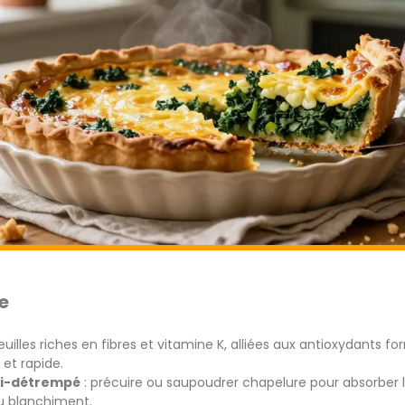
e
feuilles riches en fibres et vitamine K, alliées aux antioxydants f
 et rapide.
ti-détrempé
: précuire ou saupoudrer chapelure pour absorber l’
u blanchiment.