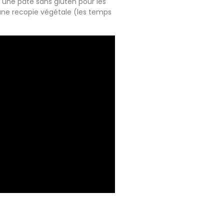
r une pâte sans gluten pour les
une recopie végétale (les temps