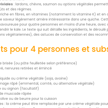
iviales
: lardons, chèvre, saumon ou options végétales permett
ûts et des régimes.
le riche en fibres, en vitamines (notamment la vitamine K) et en
une saveur légèrement amère intéressante dans une quiche. Cet
savoureuse pour quatre personnes en moins d’une heure, avec de
rir le kale. Le texte qui suit détaille les ingrédients, le déroulé
ons végétariennes), des astuces de conservation et des recom
ts pour 4 personnes et subs
e brisée (ou pâte feuilletée selon préférence)
vé, nervures retirées et émincé
liquide ou crème végétale (soja, avoine)
omage râpé (emmental, comté, ou alternative végétale)
e ou oignon (facultatif)
ix de muscade râpée
’olive ou de beurre pour la cuisson
es : la crème peut être remplacée par une crème végétale pour 