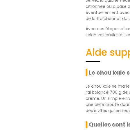
Servez la quiche tiède
citronnée ou à base d
éventuellement avec q
de la fraîcheur et du 
Avec ces étapes et as
selon vos envies et vo
Aide sup
Le chou kale 
Le chou kale se marie
j’ai balancé 700 g de
crème. Un simple enr
une belle croûte dorée
des invités qui en red
Quelles sont 