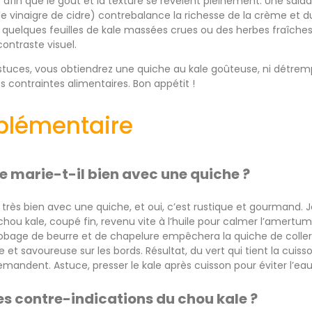
 afin que le goût et la texture se révèlent pleinement. Une sala
e vinaigre de cidre) contrebalance la richesse de la crème et 
uelques feuilles de kale massées crues ou des herbes fraîches (
contraste visuel.
tuces, vous obtiendrez une quiche au kale goûteuse, ni détrem
s contraintes alimentaires. Bon appétit !
plémentaire
se marie-t-il bien avec une quiche ?
 très bien avec une quiche, et oui, c’est rustique et gourmand.
 chou kale, coupé fin, revenu vite à l’huile pour calmer l’amertu
obage de beurre et de chapelure empêchera la quiche de coller 
 et savoureuse sur les bords. Résultat, du vert qui tient la cuis
emandent. Astuce, presser le kale après cuisson pour éviter l’eau
les contre-indications du chou kale ?