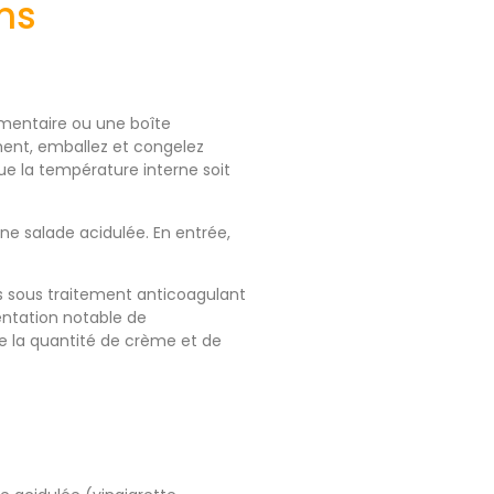
ns
imentaire ou une boîte
ement, emballez et congelez
ue la température interne soit
ne salade acidulée. En entrée,
nes sous traitement anticoagulant
entation notable de
e la quantité de crème et de