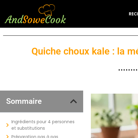
REC
Quiche choux kale : la 
Sommaire
Ingrédients pour 4 personnes
et substitutions
Préparation pas à pas