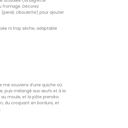
de acidulée (vinaigrette
du fromage. Décorez
persil, ciboulette) pour ajouter
pée ni trop sèche, adaptable
 Je me souviens d’une quiche où
me, puis mélangé aux œufs et à la
au moule, et la pâte prendra
son, du croquant en bordure, et
.