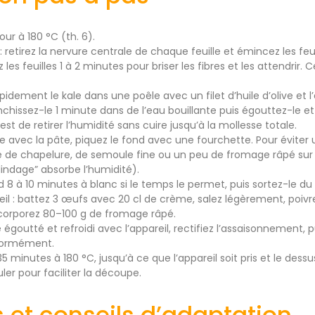
our à 180 °C (th. 6).
 : retirez la nervure centrale de chaque feuille et émincez les fe
 les feuilles 1 à 2 minutes pour briser les fibres et les attendrir
apidement le kale dans une poêle avec un filet d’huile d’olive e
chissez-le 1 minute dans de l’eau bouillante puis égouttez-le et 
 est de retirer l’humidité sans cuire jusqu’à la mollesse totale.
 avec la pâte, piquez le fond avec une fourchette. Pour évite
 de chapelure, de semoule fine ou un peu de fromage râpé sur l
lindage” absorbe l’humidité).
d 8 à 10 minutes à blanc si le temps le permet, puis sortez-le du 
eil : battez 3 œufs avec 20 cl de crème, salez légèrement, poivr
corporez 80–100 g de fromage râpé.
 égoutté et refroidi avec l’appareil, rectifiez l’assaisonnement, p
iformément.
5 minutes à 180 °C, jusqu’à ce que l’appareil soit pris et le dessu
er pour faciliter la découpe.