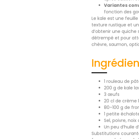
Variantes conv
fonction des go
Le kale est une feuil
texture rustique et 
d’obtenir une quiche 
détrempé et pour attend
chèvre, saumon, opti
Ingrédien
1 rouleau de pât
200 g de kale la
3 œufs
20 cl de crème 
80–100 g de fr
1 petite échalot
Sel, poivre, no
Un peu d’huile d
Substitutions courant