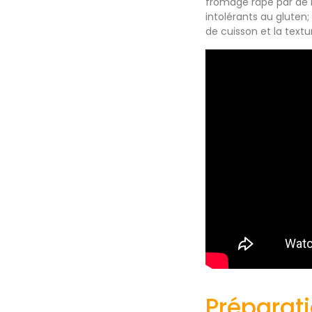
fromage râpé par de l
intolérants au gluten
de cuisson et la textu
Préparat