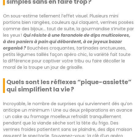
simples sans en faire trop ?
On sous-estime tellement l’effet visuel. Plusieurs mini
portions bien rangées, couleurs qui claquent, verrines posées
comme des bijoux… tout de suite, la gourmandise s’invite par
les yeux !
Qui résiste à une farandole de dips multicolores,
à des paniers à pain qui débordent, à ce joyeux bazar
organisé ?
Bouchées croquantes, tartinades onctueuses,
petits légumes taillés façon apéro chic, la variété fait toute
la différence pour captiver votre tribu ou faire décoller le
moral de la troupe un jour de grisaille.
Quels sont les réflexes “pique-assiette”
qui simplifient la vie ?
Incroyable, le nombre de surprises qui surviennent dès qu’on
anticipe un minimum ! Une ou deux préparations en avance
: un cake au fromage moelleux refroidit tranquillement
pendant que la viande sèche sort la tête du frigo. Des
verrines froides patientent sans se plaindre, des dips maison
assurent le spectacle. Souvenez-vous : la clé d’un apéro