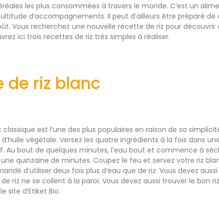
 céréales les plus consommées à travers le monde. C’est un alimen
ultitude d’accompagnements. Il peut d’ailleurs être préparé de 
oût. Vous recherchez une nouvelle recette de riz pour découvrir
ez ici trois recettes de riz très simples à réaliser.
e de riz blanc
 classique est l’une des plus populaires en raison de sa simplicité. 
u d’huile végétale. Versez les quatre ingrédients à la fois dans u
if. Au bout de quelques minutes, l’eau bout et commence à séch
ire une quinzaine de minutes. Coupez le feu et servez votre riz bla
andé d’utiliser deux fois plus d’eau que de riz. Vous devez aussi é
 de riz ne se collent à la paroi. Vous devez aussi trouver le bon r
le site d’Etiket Bio.