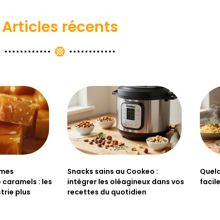
Articles récents
ômes
Snacks sains au Cookeo :
Quelq
 caramels : les
intégrer les oléagineux dans vos
facil
trie plus
recettes du quotidien