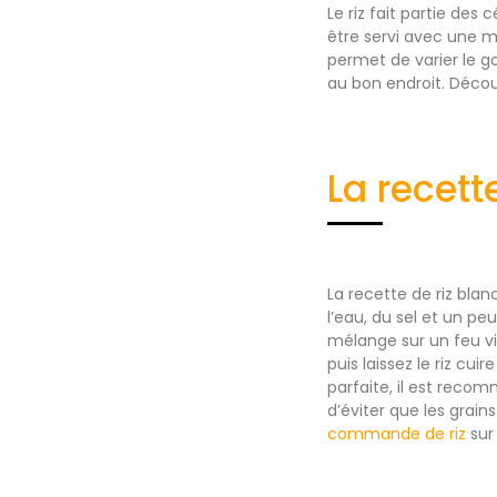
Le riz fait partie des
être servi avec une m
permet de varier le g
au bon endroit. Découvr
La recett
La recette de riz blanc
l’eau, du sel et un pe
mélange sur un feu v
puis laissez le riz cu
parfaite, il est recomm
d’éviter que les grains
commande de riz
sur 