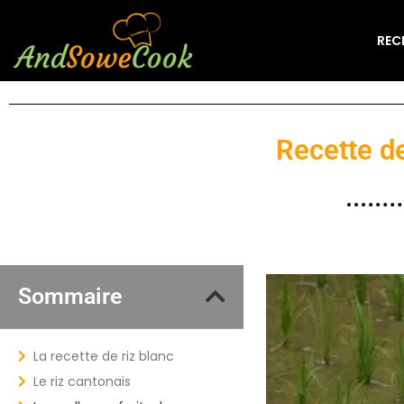
REC
Recette de
Sommaire
La recette de riz blanc
Le riz cantonais