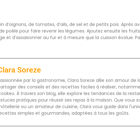
n d’oignons, de tomates, d’ails, de sel et de petits pois. Après av
de poêle pour faire revenir les légumes. Ajoutez ensuite les fruits
e et d’assaisonner au fur et à mesure que la cuisson évolue. P
Clara Soreze
assionnée par la gastronomie, Clara Soreze allie son amour de la 
artager des conseils et des recettes faciles à réaliser, notamm
ookeo. À travers son blog, elle explore les tendances de la rest
stuces pratiques pour réussir ses repas à la maison. Que vous s
'hôtellerie ou un amateur de cuisine, Clara vous guide dans l'uni
ecettes simples et gourmandes, adaptées à tous les goûts.