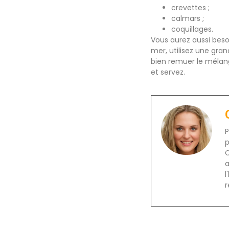
crevettes ;
calmars ;
coquillages.
Vous aurez aussi besoi
mer, utilisez une gran
bien remuer le mélang
et servez.
P
p
C
a
l
r