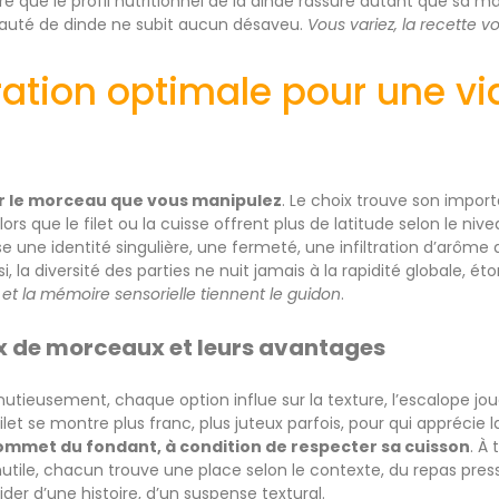
re que le profil nutritionnel de la dinde rassure autant que sa ma
sauté de dinde ne subit aucun désaveu.
Vous variez, la recette v
ration optimale pour une v
 le morceau que vous manipulez
. Le choix trouve son impor
alors que le filet ou la cuisse offrent plus de latitude selon le n
une identité singulière, une fermeté, une infiltration d’arôme d
si, la diversité des parties ne nuit jamais à la rapidité globale,
on et la mémoire sensorielle tiennent le guidon
.
x de morceaux et leurs avantages
tieusement, chaque option influe sur la texture, l’escalope joue
 filet se montre plus franc, plus juteux parfois, pour qui apprécie 
ommet du fondant, à condition de respecter sa cuisson
. À
utile, chacun trouve une place selon le contexte, du repas pr
cider d’une histoire, d’un suspense textural.