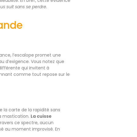
lléabilité. En bref, cette évidence
ous suit sans se perdre
.
iande
tance, l’escalope promet une
iveau d’exigence. Vous notez que
ifférente qui invitent à
 étonnant comme tout repose sur le
 la carte de la rapidité sans
la mastication.
La cuisse
 travers ce spectre, aucun
essé au moment improvisé. En