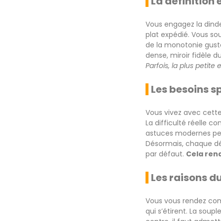
La définition 
Vous engagez la dinde
plat expédié. Vous so
de la monotonie gusta
dense, miroir fidèle 
Parfois, la plus petite
Les besoins s
Vous vivez avec cette 
La difficulté réelle c
astuces modernes perm
Désormais, chaque dét
par défaut.
Cela rend
Les raisons d
Vous vous rendez com
qui s’étirent. La soup