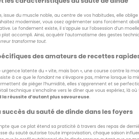
et les caractéristiques du sauté de dinde
, issue du muscle noble, au centre de vos habitudes, elle oblig
uhaitez moderniser, vous osez agrémenter sans forcément abolir l
tive. Le fondement existe, il s’appuie sur l’obsession d’un moell
du plat accompli. Ainsi, acquérir l’automatisme des gestes techni
 erreur transforme tout
.
pécifiques des amateurs de recettes rapide
urgence latente du « vite, mais bon », une course contre la mont
onsiste à ce que le
fondant
ne s’évapore pas, même lorsque la minu
ettent de piéger l’humidité, elles s’apprennent et se perfecti
ail technique s’enchaîne vers le dîner que vous espériez, là où
 la réussite d’autant plus savoureuse
.
u succès du sauté de dinde dans les foyers
pte que ce plat étend sa praticité à travers des repas de der
lesse du sauté autorise toute improvisation, chaque saison influ