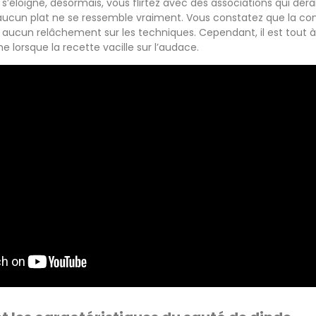
loigne, désormais, vous flirtez avec des associations qui dér
i aucun plat ne se ressemble vraiment. Vous constatez que la c
 aucun relâchement sur les techniques. Cependant, il est tout à 
 lorsque la recette vacille sur l’audace.