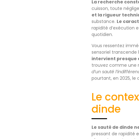
La recherche const
cuisson, toute néglige
et la rigueur techn
substance.
Le caract
rapidité d’exécution 
quotidien.
Vous ressentez immédi
sensoriel transcende l
intervient presque 
trouvez comme une né
d’un sauté l’indiffére
pourtant, en 2025, le 
Le conte
dinde
Le sauté de dinde n
pressant de rapidité e