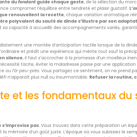
ante du
fondant
guide chaque geste
, de la sélection du morc
nce compromet l’équilibre entre tendreté et plaisir gustatif.
L’a
ique renouvellent la recette
, chaque variation aromatique réin
ère polyvalent du sauté de dinde s’illustre par son adaptat
et sa capacité à accueillir des accompagnements variés, garantis
atement une montée d’anticipation tactile lorsque de la dinde 
’ordinaire et prédit une expérience qui mérite tout sauf la précip
en silence
, il faut s’accrocher à la promesse d’un moelleux inen
cessité tacite, éviter la maladresse passe par une application
nce ou l’à-peu-près
. Vous partagez ce sentiment, on ne prend pa
défi n’apparaît plus null ou insurmontable.
Refuser la routine, c’
xte et les fondamentaux du 
e s’improvise pas
. Vous trouvez dans cette préparation un équi
t la mémoire d’un goût juste. L’époque où vous subissiez le semp