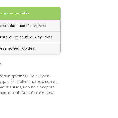
es recommandés
es rapides, sautés express
ette, curry, sauté aux légumes
es mijotées rapides
e
ntation garantit une cuisson
ue, sel, poivre, herbes, rien de
me les sucs
, rien ne s’évapore
sabote tout.
Ce soin minutieux