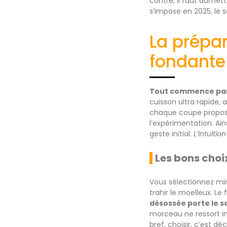
contre, il faut admett
s’impose en 2025, le 
La prépa
fondante
Tout commence par
cuisson ultra rapide, 
chaque coupe propose 
l’expérimentation. Ain
geste initial.
L’intuiti
Les bons choi
Vous sélectionnez minu
trahir le moelleux. Le
désossée porte le s
morceau ne ressort in
bref, choisir, c’est dé