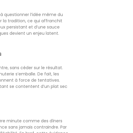
e à questionner l’idée même du
a tradition, ce qui affranchit
eux persistant et d’une sauce
ques devient un enjeu latent.
s
re, sans céder sur le résultat.
terie s’emballe. De fait, les
onnent à force de tentatives.
 tant se contentent d’un plat sec
nière minute comme des dîners
ence sans jamais contraindre. Par