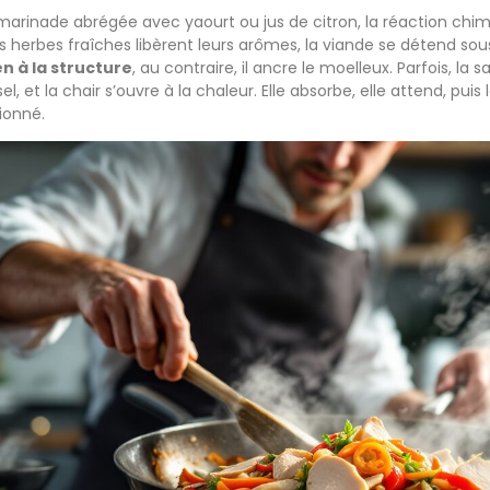
arinade abrégée avec yaourt ou jus de citron, la réaction chim
 les herbes fraîches libèrent leurs arômes, la viande se détend sou
en à la structure
, au contraire, il ancre le moelleux. Parfois, la s
, et la chair s’ouvre à la chaleur. Elle absorbe, elle attend, puis l
ionné.