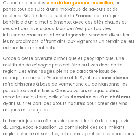
Quand on parle des
vins du languedoc roussillon
, on
pense tout de suite à une mosaïque de saveurs et de
couleurs. Située dans le sud de la
France
, cette région
bénéficie d’un climat clémente, avec des étés chauds et
secs, et des hivers doux. Mais ce n’est pas tout, les
influences maritimes et montagnardes viennent diversifier
les microclimats, offrant ainsi aux vignerons un terrain de jeu
extraordinairement riche.
Grâce à cette diversité climatique et géographique, une
multitude de
cépages
peuvent être cultivés dans cette
région. Des
vins rouges
pleins de caractère issus de
cépages comme le Grenache et la Syrah aux
vins blancs
rafraîchissants à base de Vermentino ou de Marsanne, les
possibilités sont infinies. Chaque vallon, chaque colline
raconte une histoire, celle d’un
domaine
ou d’un
château
ayant su tirer parti des atouts naturels pour créer des vins
uniques en leur genre.
Le
terroir
joue un rôle crucial dans l’identité de chaque vin
du Languedoc-Roussillon. La complexité des sols, mêlant
argile, calcaire et schistes, offre aux vignobles des conditions