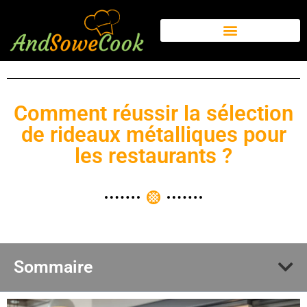
Comment réussir la sélection
de rideaux métalliques pour
les restaurants ?
Sommaire