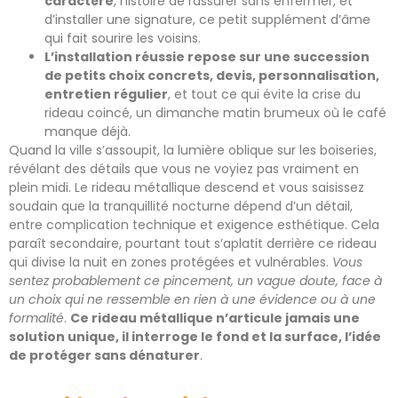
caractère
, histoire de rassurer sans enfermer, et
d’installer une signature, ce petit supplément d’âme
qui fait sourire les voisins.
L’installation réussie repose sur une succession
de petits choix concrets, devis, personnalisation,
entretien régulier
, et tout ce qui évite la crise du
rideau coincé, un dimanche matin brumeux où le café
manque déjà.
Quand la ville s’assoupit, la lumière oblique sur les boiseries,
révélant des détails que vous ne voyiez pas vraiment en
plein midi. Le rideau métallique descend et vous saisissez
soudain que la tranquillité nocturne dépend d’un détail,
entre complication technique et exigence esthétique. Cela
paraît secondaire, pourtant tout s’aplatit derrière ce rideau
qui divise la nuit en zones protégées et vulnérables.
Vous
sentez probablement ce pincement, un vague doute, face à
un choix qui ne ressemble en rien à une évidence ou à une
formalité
.
Ce rideau métallique n’articule jamais une
solution unique, il interroge le fond et la surface, l’idée
de protéger sans dénaturer
.