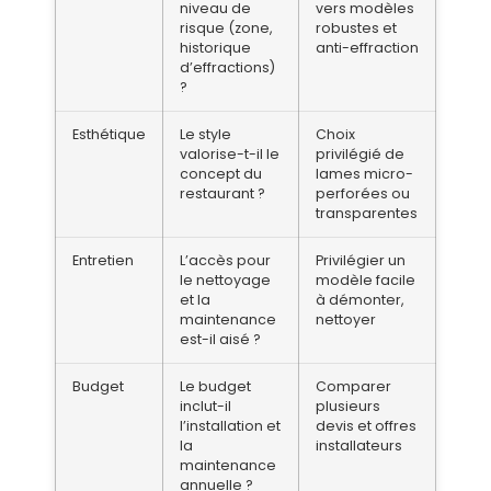
niveau de
vers modèles
risque (zone,
robustes et
historique
anti-effraction
d’effractions)
?
Esthétique
Le style
Choix
valorise-t-il le
privilégié de
concept du
lames micro-
restaurant ?
perforées ou
transparentes
Entretien
L’accès pour
Privilégier un
le nettoyage
modèle facile
et la
à démonter,
maintenance
nettoyer
est-il aisé ?
Budget
Le budget
Comparer
inclut-il
plusieurs
l’installation et
devis et offres
la
installateurs
maintenance
annuelle ?