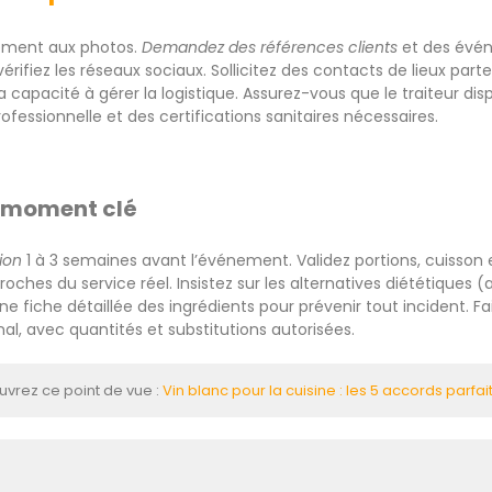
lement aux photos.
Demandez des références clients
et des événe
, vérifiez les réseaux sociaux. Sollicitez des contacts de lieux part
sa capacité à gérer la logistique. Assurez-vous que le traiteur d
rofessionnelle et des certifications sanitaires nécessaires.
: moment clé
ion
1 à 3 semaines avant l’événement. Validez portions, cuisson 
oches du service réel. Insistez sur les alternatives diététiques (al
 fiche détaillée des ingrédients pour prévenir tout incident. Fai
al, avec quantités et substitutions autorisées.
vrez ce point de vue :
Vin blanc pour la cuisine : les 5 accords parfa