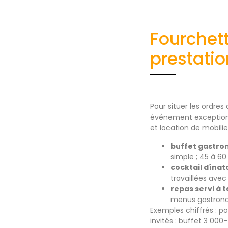
Fourchett
prestatio
Pour situer les ordre
événement exceptionne
et location de mobilie
buffet gastr
simple ; 45 à 6
cocktail dînat
travaillées avec 
repas servi à 
menus gastrono
Exemples chiffrés : po
invités : buffet 3 00