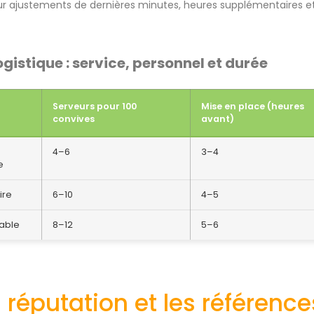
ur ajustements de dernières minutes, heures supplémentaires et
gistique : service, personnel et durée
Serveurs pour 100
Mise en place (heures
convives
avant)
4–6
3–4
e
ire
6–10
4–5
table
8–12
5–6
la réputation et les référence