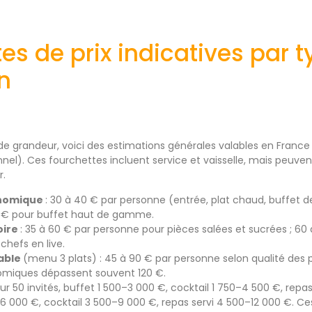
es de prix indicatives par 
n
s de grandeur, voici des estimations générales valables en France
l). Ces fourchettes incluent service et vaisselle, mais peuven
r.
onomique
: 30 à 40 € par personne (entrée, plat chaud, buffet d
0 € pour buffet haut de gamme.
oire
: 35 à 60 € par personne pour pièces salées et sucrées ; 60
chefs en live.
table
(menu 3 plats) : 45 à 90 € par personne selon qualité des p
miques dépassent souvent 120 €.
ur 50 invités, buffet 1 500–3 000 €, cocktail 1 750–4 500 €, repa
0–6 000 €, cocktail 3 500–9 000 €, repas servi 4 500–12 000 €. C