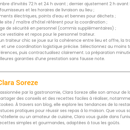
bre d’invités 72 h et 24 h avant ; dernier ajustement 2 h avant l
fournisseurs et les horaires de livraison au lieu ;
ements électriques, points d’eau et bennes pour déchets ;
de site / maître d’hôtel référent pour la coordination ;
ge de sécurité en personnel (commis supplémentaires) ;
ace vestiaire et repos pour le personnel traiteur.
un traiteur chic se joue sur la cohérence entre lieu et offre, la 
t une coordination logistique précise. Sélectionnez au moins troi
érences, puis contractualisez clairement. La préparation minutie
lleures garanties d’une prestation sans fausse note.
Clara Soreze
assionnée par la gastronomie, Clara Soreze allie son amour de la 
artager des conseils et des recettes faciles à réaliser, notamm
ookeo. À travers son blog, elle explore les tendances de la rest
stuces pratiques pour réussir ses repas à la maison. Que vous s
'hôtellerie ou un amateur de cuisine, Clara vous guide dans l'uni
ecettes simples et gourmandes, adaptées à tous les goûts.