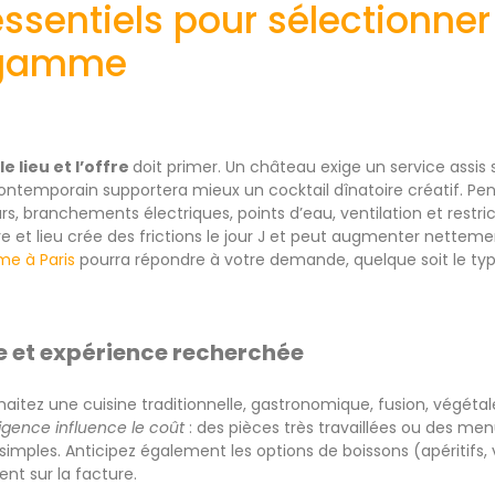
essentiels pour sélectionner
 gamme
e lieu et l’offre
doit primer. Un château exige un service assis
 contemporain supportera mieux un cocktail dînatoire créatif. Pen
urs, branchements électriques, points d’eau, ventilation et restri
e et lieu crée des frictions le jour J et peut augmenter netteme
me à Paris
pourra répondre à votre demande, quelque soit le typ
re et expérience recherchée
haitez une cuisine traditionnelle, gastronomique, fusion, végéta
igence influence le coût
: des pièces très travaillées ou des men
imples. Anticipez également les options de boissons (apéritifs, v
nt sur la facture.