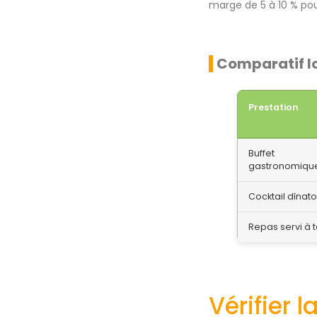
marge de 5 à 10 % po
Comparatif lo
Prestation
Buffet
gastronomiqu
Cocktail dînato
Repas servi à 
Vérifier 