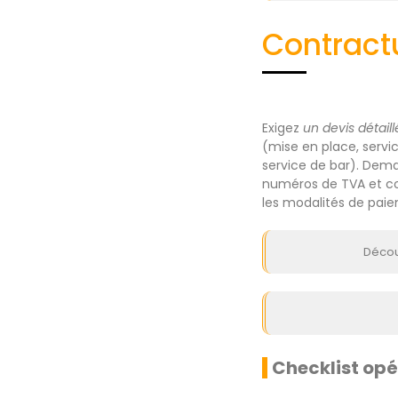
Contractu
Exigez
un devis détaill
(mise en place, servic
service de bar). Dem
numéros de TVA et con
les modalités de pai
Décou
Checklist opér