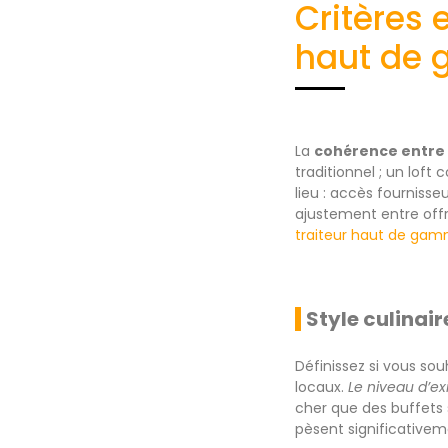
Critères 
haut de
La
cohérence entre l
traditionnel ; un loft
lieu : accès fournisse
ajustement entre offr
traiteur haut de gam
Style culinai
Définissez si vous sou
locaux.
Le niveau d’ex
cher que des buffets s
pèsent significativeme