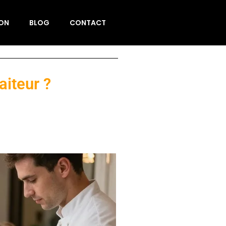
ION
BLOG
CONTACT
iteur ?