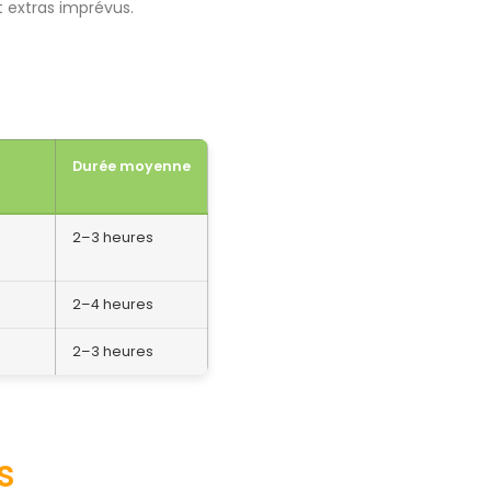
 extras imprévus.
Durée moyenne
2–3 heures
2–4 heures
2–3 heures
s