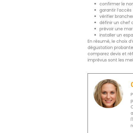
confirmer le nom
garantir l’accès 
vérifier branch
définir un chef 
prévoir une mar
installer un esp
En résumé, le choix d’
dégustation probante e
comparez devis et réf
imprévus sont les mei
P
p
C
a
l
r