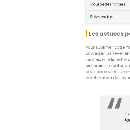
Courgettes farcies
Poivrons farcis
Les astuces p
Pour sublimer votre fa
privilégier : ils réve
sèches, une lichette
aimeraient ajouter un 
ceux qui veulent vraim
combinaison de saveur
« 
fol