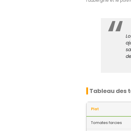
l’aubergine et le poiv
Lo
aj
sa
de
Tableau des 
Plat
Tomates farcies