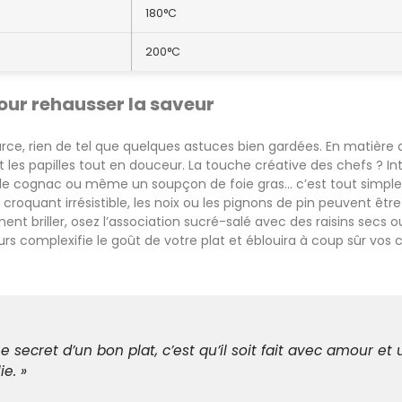
180°C
200°C
our rehausser la saveur
rce, rien de tel que quelques astuces bien gardées. En matière d’
illent les papilles tout en douceur. La touche créative des chefs ?
 de cognac ou même un soupçon de foie gras… c’est tout simplem
croquant irrésistible, les noix ou les pignons de pin peuvent être
ent briller, osez l’association sucré-salé avec des raisins secs 
s complexifie le goût de votre plat et éblouira à coup sûr vos 
Le secret d’un bon plat, c’est qu’il soit fait avec amour et
ie. »