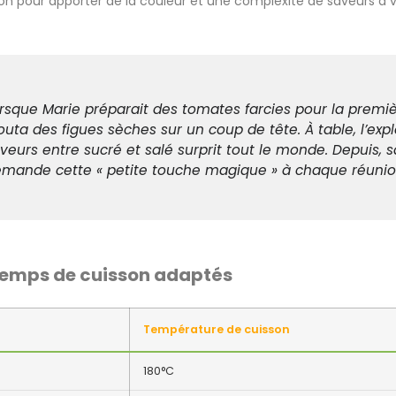
ron pour apporter de la couleur et une complexité de saveurs à v
rsque Marie préparait des tomates farcies pour la première
outa des figues sèches sur un coup de tête. À table, l’exp
veurs entre sucré et salé surprit tout le monde. Depuis, sa
mande cette « petite touche magique » à chaque réunio
temps de cuisson adaptés
Température de cuisson
180°C