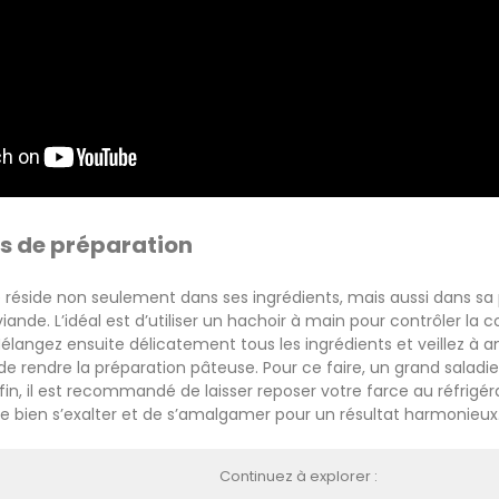
s de préparation
e réside non seulement dans ses ingrédients, mais aussi dans 
iande. L’idéal est d’utiliser un hachoir à main pour contrôler la 
Mélangez ensuite délicatement tous les ingrédients et veillez
de rendre la préparation pâteuse. Pour ce faire, un grand saladi
nfin, il est recommandé de laisser reposer votre farce au réfrigéra
 bien s’exalter et de s’amalgamer pour un résultat harmonieux
Continuez à explorer :