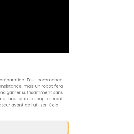
sa préparation. Tout commence
consistance, mais un robot fera
 à amalgamer suffisamment sans
er et une spatule souple seront
teur avant de l’utiliser. Cela
.