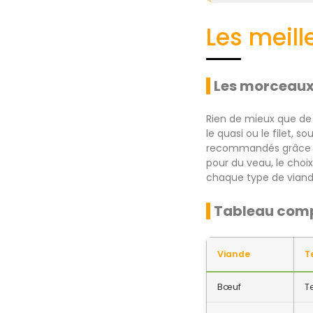
Les meill
Les morceau
Rien de mieux que de 
le quasi ou le filet, s
recommandés grâce à l
pour du veau, le choix
chaque type de viande
Tableau comp
Viande
T
Bœuf
T