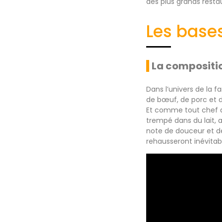
des plus grands resta
Les bases
La compositio
Dans l’univers de la f
de bœuf, de porc et 
Et comme tout chef a
trempé dans du lait, 
note de douceur et d
rehausseront inévitab