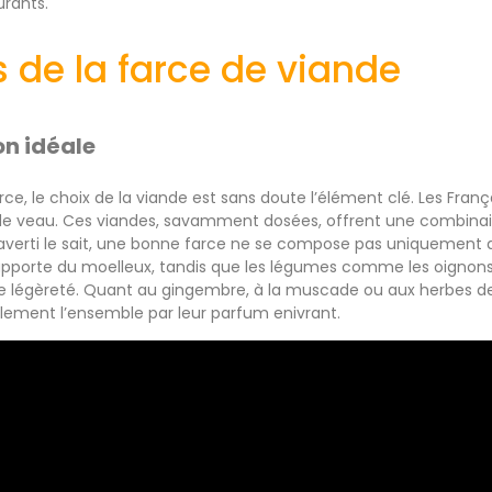
urants.
 de la farce de viande
n idéale
arce, le choix de la viande est sans doute l’élément clé. Les Fran
de veau. Ces viandes, savamment dosées, offrent une combinais
verti le sait, une bonne farce ne se compose pas uniquement d
apporte du moelleux, tandis que les légumes comme les oignons
e légèreté. Quant au gingembre, à la muscade ou aux herbes de
lement l’ensemble par leur parfum enivrant.