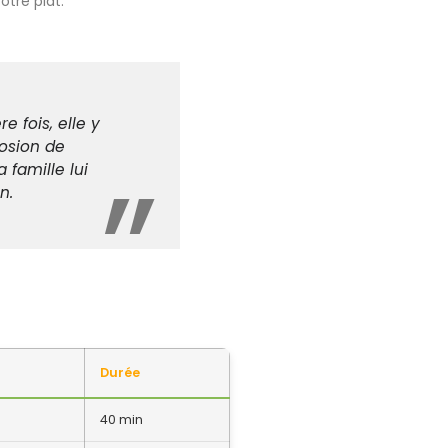
otre plat.
 fois, elle y
losion de
 famille lui
n.
Durée
40 min