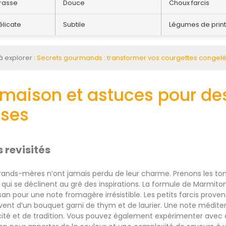
rasse
Douce
Choux farcis
élicate
Subtile
Légumes de print
à explorer :
Secrets gourmands : transformer vos courgettes congelé
 maison et astuces pour de
ses
 revisités
rands-mères n’ont jamais perdu de leur charme. Prenons les tom
qui se déclinent au gré des inspirations. La formule de Marmito
n pour une note fromagère irrésistible. Les petits farcis provenç
nt d’un bouquet garni de thym et de laurier. Une note médite
icité et de tradition. Vous pouvez également expérimenter ave