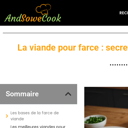
REC
La viande pour farce : secr
Sommaire
Les bases de la farce de
viande
Les meilleures viandes pour