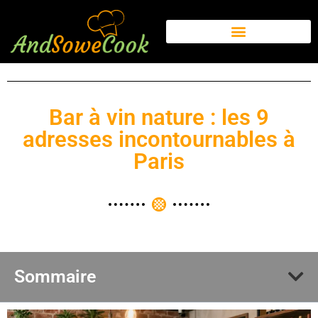
Bar à vin nature : les 9
adresses incontournables à
Paris
Sommaire