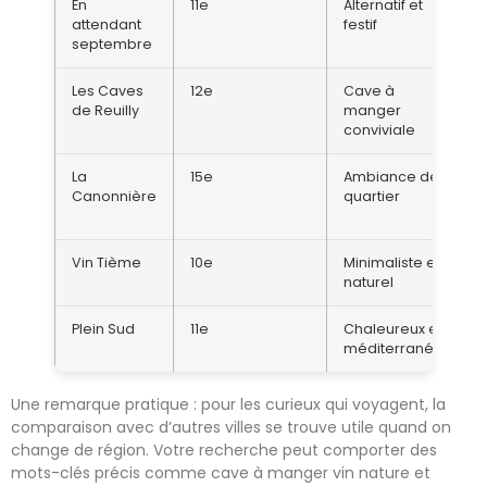
En
11e
Alternatif et
attendant
festif
septembre
Les Caves
12e
Cave à
de Reuilly
manger
conviviale
La
15e
Ambiance de
Canonnière
quartier
Vin Tième
10e
Minimaliste et
naturel
Plein Sud
11e
Chaleureux et
méditerranéen
Une remarque pratique : pour les curieux qui voyagent, la
comparaison avec d’autres villes se trouve utile quand on
change de région. Votre recherche peut comporter des
mots-clés précis comme cave à manger vin nature et