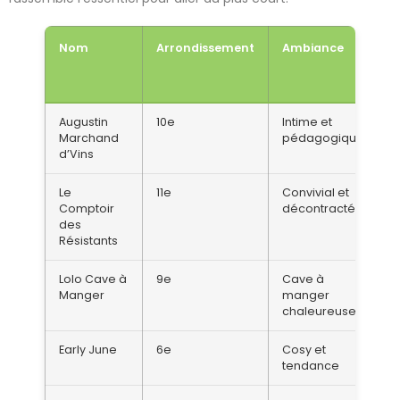
Nom
Arrondissement
Ambiance
Augustin
10e
Intime et
Marchand
pédagogique
d’Vins
Le
11e
Convivial et
Comptoir
décontracté
des
Résistants
Lolo Cave à
9e
Cave à
Manger
manger
chaleureuse
Early June
6e
Cosy et
tendance