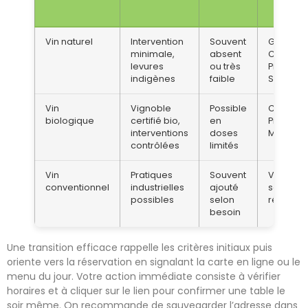
Vin naturel
Intervention
Souvent
Gamay,
minimale,
absent
Chenin,
levures
ou très
Pinot,
indigènes
faible
Syrah
Vin
Vignoble
Possible
Chenin,
biologique
certifié bio,
en
Pinot,
interventions
doses
Merlot
contrôlées
limités
Vin
Pratiques
Souvent
Variés
conventionnel
industrielles
ajouté
selon
possibles
selon
région
besoin
Une transition efficace rappelle les critères initiaux puis
oriente vers la réservation en signalant la carte en ligne ou le
menu du jour. Votre action immédiate consiste à vérifier
horaires et à cliquer sur le lien pour confirmer une table le
soir même. On recommande de sauvegarder l’adresse dans