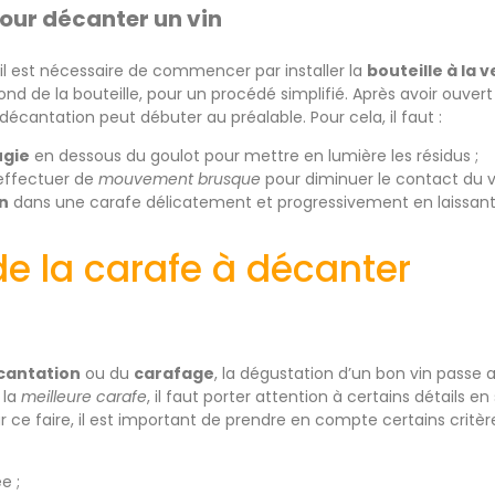
our décanter un vin
 il est nécessaire de commencer par installer la
bouteille à la v
ond de la bouteille, pour un procédé simplifié. Après avoir ouvert 
 décantation peut débuter au préalable. Pour cela, il faut :
ugie
en dessous du goulot pour mettre en lumière les résidus ;
 effectuer de
mouvement brusque
pour diminuer le contact du vin
in
dans une carafe délicatement et progressivement en laissant da
de la carafe à décanter
cantation
ou du
carafage
, la dégustation d’un bon vin passe 
 la
meilleure carafe
, il faut porter attention à certains détails e
r ce faire, il est important de prendre en compte certains critèr
e ;