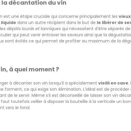
e la décantation du vin
n est une étape cruciale qui concerne principalement les
vieux
 liquide
dans un autre récipient dans le but de
le libérer de s
 des
dépôts lourds et tanniques
qui nécessitent d’être séparés de 
ulier qui peut venir entraver les saveurs ainsi que la dégustatio
dus sont évités ce qui permet de profiter au maximum de la dégu
in, à quel moment ?
onger à décanter son vin lorsqu’il a spécialement
vieilli en cave
.
 se forment, ce qui exige son élimination. L’idéal est de procéder
nt de le servir. Même s’il est déconseillé de laisser son vin déc
il faut toutefois veiller à disposer la bouteille à la verticale un
ent
vers le fond.