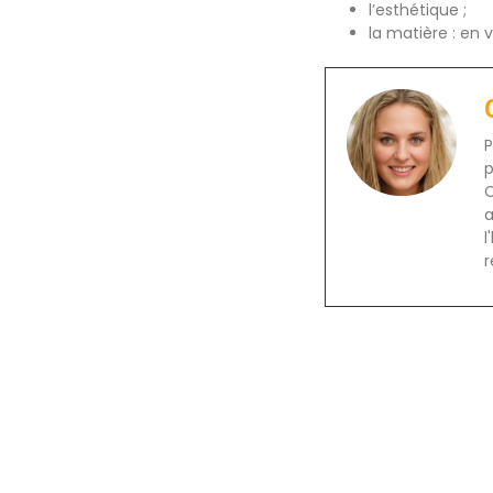
l’esthétique ;
la matière : en v
P
p
C
a
l
r