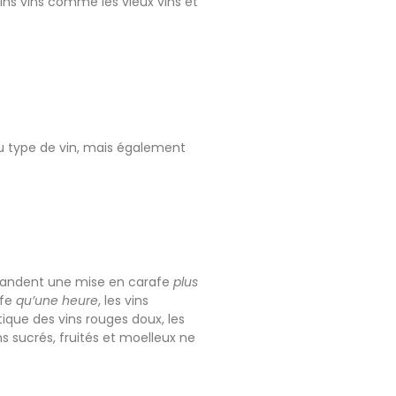
ains vins comme les vieux vins et
du type de vin, mais également
ndent une mise en carafe
plus
afe
qu’une heure
, les vins
tique des vins rouges doux, les
ns sucrés, fruités et moelleux ne