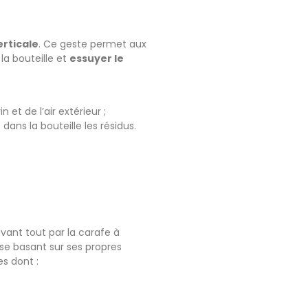
erticale
. Ce geste permet aux
la bouteille et
essuyer le
 et de l’air extérieur ;
ns la bouteille les résidus.
avant tout par la carafe à
n se basant sur ses propres
es dont :