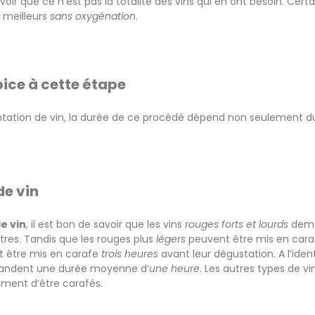
oir que ce n’est pas la totalité des vins qui en ont besoin. Cert
t meilleurs
sans oxygénation
.
ice à cette étape
antation de vin, la durée de ce procédé dépend non seulement 
de vin
e vin
, il est bon de savoir que les vins
rouges forts et lourds
dema
tres. Tandis que les rouges plus
légers
peuvent être mis en car
nt être mis en carafe
trois heures
avant leur dégustation. A l’iden
ndent une durée moyenne d’
une heure
. Les autres types de vi
ément d’être carafés.