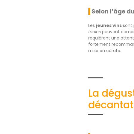
Selon l’âge du
Les
jeunes vins
sont 
tanins
peuvent demand
requièrent une attenti
fortement recommandé
mise en carafe.
La dégust
décantat