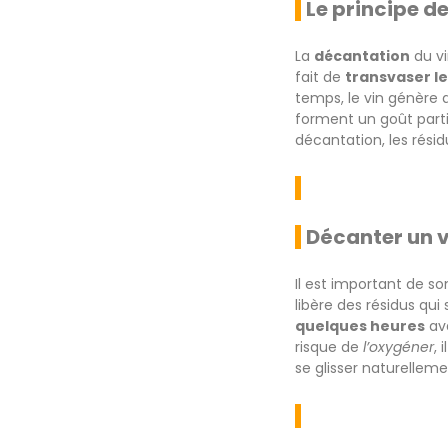
Le principe d
La
décantation
du vi
fait de
transvaser le
temps, le vin génère
forment un goût partic
décantation, les rési
Décanter un v
Il est important de s
libère des résidus qui
quelques heures
ava
risque de
l’oxygéner
, 
se glisser naturellem