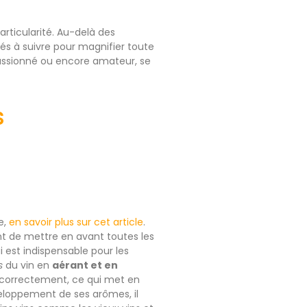
articularité. Au-delà des
és à suivre pour magnifier toute
 passionné ou encore amateur, se
s
e,
en savoir plus sur cet article
.
nt de mettre en avant toutes les
i est indispensable pour les
s
du vin en
aérant et en
er correctement, ce qui met en
éveloppement de ses arômes, il