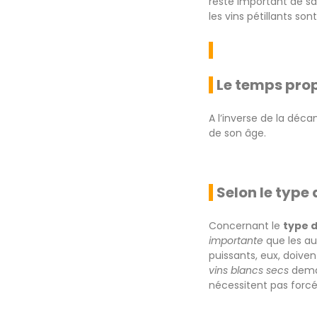
reste important de sav
les vins pétillants son
Le temps prop
A l’inverse de la déc
de son âge.
Selon le type 
Concernant le
type d
importante
que les au
puissants, eux, doive
vins blancs secs
dema
nécessitent pas forc