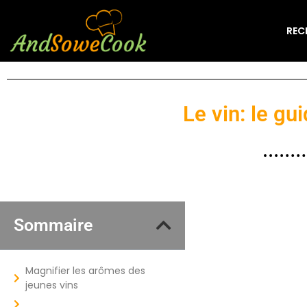
REC
Le vin: le g
Sommaire
Magnifier les arômes des
jeunes vins