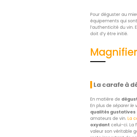
Pour déguster au mieux
équipements qui sont 
l’authenticité du vin
doit d’y être initié.
Magnifier
La carafe à d
En matière de
dégust
En plus de
séparer le 
qualités gustatives
amateurs de vin.
La c
oxydant
celui-ci. La
valeur son véritable g